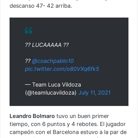
descanso 47- 42 arriba.
?? LUCAAAAA ??
??
@coachpablo10
pic.twitter.com/o80VXq6fk5
— Team Luca Vildoza
(@teamlucavildoza)
July 11, 2021
Leandro Bolmaro
tuvo un buen primer
tiempo, con 6 puntos y 4 rebotes. El jugador
campeón con el Barcelona estuvo a la par de