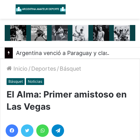
Menú
B
Argentina venció a Paraguay y clasificó a la Americup
Inicio
/
Deportes
/
Básquet
Básquet
Noticias
El Alma: Primer amistoso en
Las Vegas
Facebook
Twitter
WhatsApp
Telegram