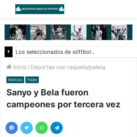
Menú
B
Los seleccionados de sóftbol tienen los convocados para los Juegos Suramericanos 2026
Inicio
/
Deportes con raqueta/paleta
Noticias
Pádel
Sanyo y Bela fueron
campeones por tercera vez
Facebook
Twitter
WhatsApp
Telegram