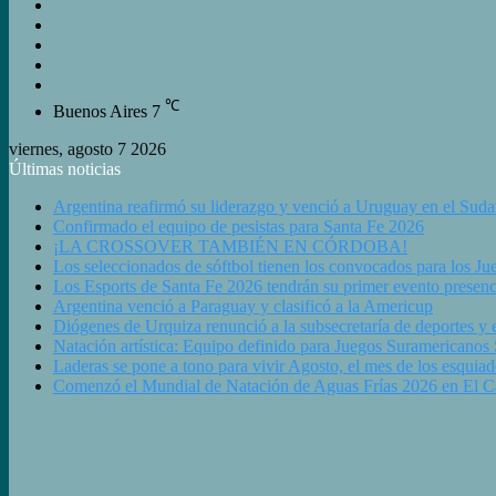
Buscar
Switch
skin
Barra
Lateral
Artículo
Aleatorio
Iniciar
Sesión
℃
Buenos Aires
7
viernes, agosto 7 2026
Últimas noticias
Argentina reafirmó su liderazgo y venció a Uruguay en el Sud
Confirmado el equipo de pesistas para Santa Fe 2026
¡LA CROSSOVER TAMBIÉN EN CÓRDOBA!
Los seleccionados de sóftbol tienen los convocados para los J
Los Esports de Santa Fe 2026 tendrán su primer evento presenc
Argentina venció a Paraguay y clasificó a la Americup
Diógenes de Urquiza renunció a la subsecretaría de deportes y e
Natación artística: Equipo definido para Juegos Suramericanos
Laderas se pone a tono para vivir Agosto, el mes de los esquiad
Comenzó el Mundial de Natación de Aguas Frías 2026 en El Cala