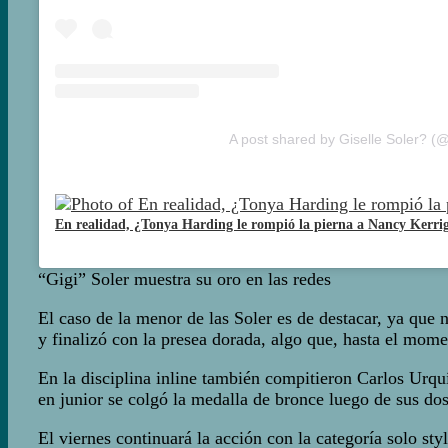
A post shared by Giselle Soler? (@
Artículos Relacionados
En realidad, ¿Tonya Harding le rompió la pierna a Nancy Kerri
“Gigi” Soler muestra su oro en las redes
El caso de la menor de las Soler es de destacar, ya que 
y finalizó con la presea dorada, algo que, hasta el mom
En la disciplina inline también compitieron Carlos Urqu
en junior se colgó la medalla de bronce luego de sus do
El viernes continuará la acción con la categoría solo st