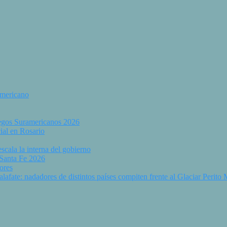
americano
uegos Suramericanos 2026
ial en Rosario
scala la interna del gobierno
 Santa Fe 2026
ores
fate: nadadores de distintos países compiten frente al Glaciar Perito