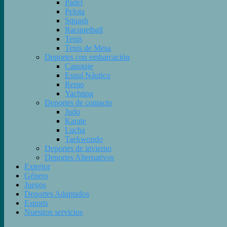
Pádel
Pelota
Squash
Racquetball
Tenis
Tenis de Mesa
Deportes con embarcación
Canotaje
Esquí Náutico
Remo
Yachting
Deportes de contacto
Judo
Karate
Lucha
Taekwondo
Deportes de invierno
Deportes Alternativos
Exterior
Género
Juegos
Deportes Adaptados
Esports
Nuestros servicios