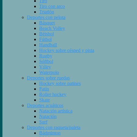
Tiro
Tiro con arco
Triatlón
Deportes con pelota
Básquet
Beach Volley
Béisbol
Fútbol
Handball
Hockey sobre césped y pista
Rugby
Sóftbol
Vóley
Waterpolo
Deportes sobre ruedas
Hockey sobre patines
Patín
Roller hockey
Skate
Deportes acuáticos
Natación artística
Natación
Surf
Deportes con raqueta/paleta
Bádminton