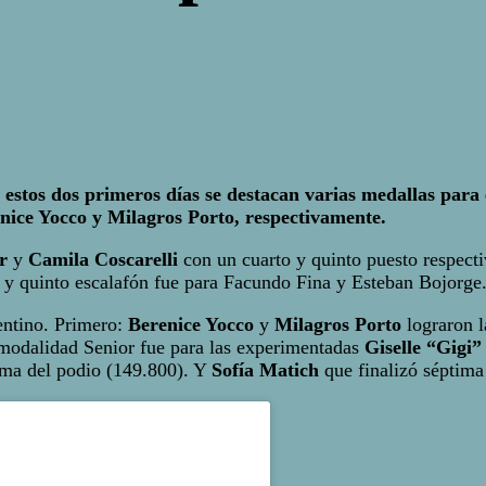
 estos dos primeros días se destacan varias medallas para el
renice Yocco y Milagros Porto, respectivamente.
r
y
Camila Coscarelli
con un cuarto y quinto puesto respectiv
o y quinto escalafón fue para Facundo Fina y Esteban Bojorge
entino. Primero:
Berenice Yocco
y
Milagros Porto
lograron l
a modalidad Senior fue para las experimentadas
Giselle “Gigi”
tima del podio (149.800). Y
Sofía Matich
que finalizó séptima