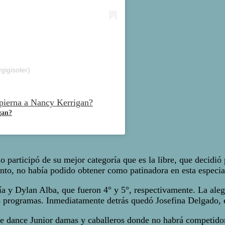
gigisoler)
gan?
no participó de su mejor categoría que es la libre, que decidi
ento, no había podido obtener como patinadora en esta especia
ía y Dylan Alba, que fueron 4° y 5°, respectivamente. La aleg
s programas. Inmediatamente detrás quedó Josefina Delgado, e
yle dance Junior damas y caballeros donde no habrá competidor