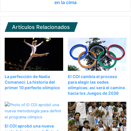
en la cima
Artículos Relacionados
La perfección de Nadia
El COI cambia el proceso
Comaneci: La historia del
para elegir las sedes
primer 10 perfecto olímpico
olímpicas: así será el camino
hacia los Juegos de 2036
El COI aprobó una nueva