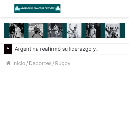
Menú
B
Argentina reafirmó su liderazgo y venció a Uruguay en el Sudamericano
Inicio
/
Deportes
/
Rugby