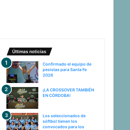
Últimas noticias
Confirmado el equipo de
pesistas para Santa Fe
2026
¡LA CROSSOVER TAMBIÉN
EN CÓRDOBA!
Los seleccionados de
sóftbol tienen los
convocados para los