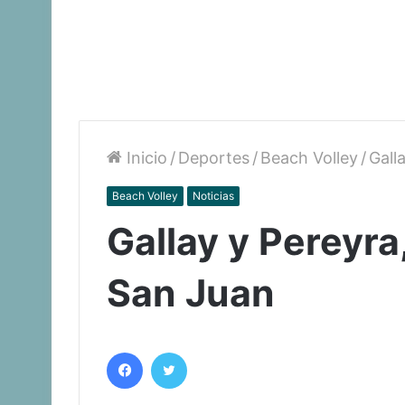
Inicio
/
Deportes
/
Beach Volley
/
Gall
Beach Volley
Noticias
Gallay y Pereyr
San Juan
Facebook
Twitter