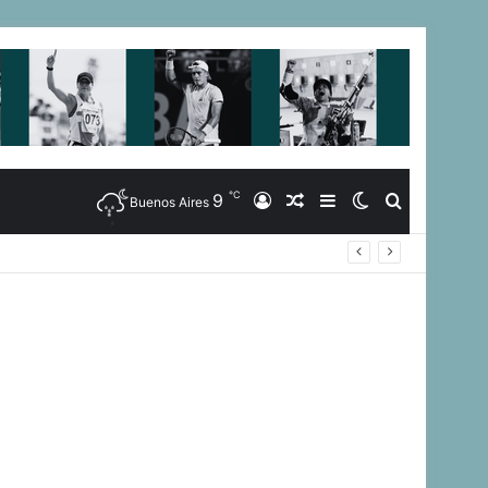
℃
9
Iniciar
Artículo
Barra
Switch
Buscar
Buenos Aires
uegos Suramericanos 2026
Sesión
Aleatorio
Lateral
skin