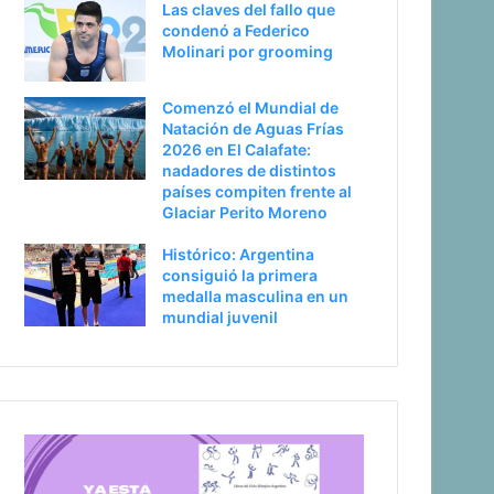
Las claves del fallo que
condenó a Federico
Molinari por grooming
Comenzó el Mundial de
Natación de Aguas Frías
2026 en El Calafate:
nadadores de distintos
países compiten frente al
Glaciar Perito Moreno
Histórico: Argentina
consiguió la primera
medalla masculina en un
mundial juvenil