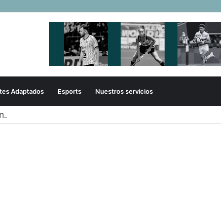
tes Adaptados
Esports
Nuestros servicios
onados de sóftbol tienen los convocados para los J