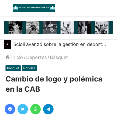
Menú
B
Scioli avanzó sobre la gestión en deportes con las federaciones nacionales
Inicio
/
Deportes
/
Básquet
Básquet
Noticias
Cambio de logo y polémica
en la CAB
Facebook
Twitter
WhatsApp
Telegram