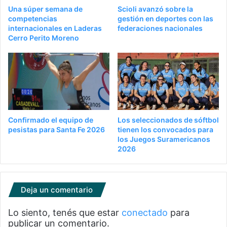
Una súper semana de
Scioli avanzó sobre la
competencias
gestión en deportes con las
internacionales en Laderas
federaciones nacionales
Cerro Perito Moreno
Confirmado el equipo de
Los seleccionados de sóftbol
pesistas para Santa Fe 2026
tienen los convocados para
los Juegos Suramericanos
2026
Deja un comentario
Lo siento, tenés que estar
conectado
para
publicar un comentario.