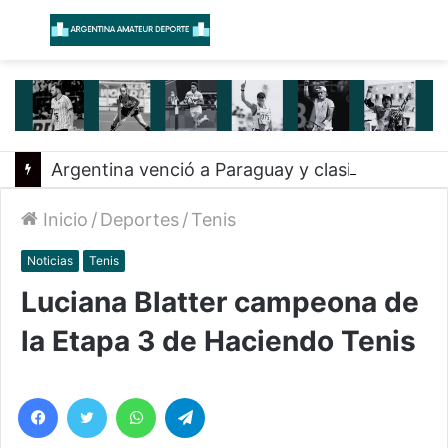
Menú
B
Argentina venció a Paraguay y clasificó a la Americup
Inicio
/
Deportes
/
Tenis
Noticias
Tenis
Luciana Blatter campeona de
la Etapa 3 de Haciendo Tenis
Facebook
Twitter
WhatsApp
Telegram