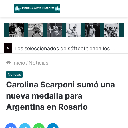
Menú
B
Los seleccionados de sóftbol tienen los convocados para los Juegos Suramericanos 2026
Inicio
/
Noticias
Noticias
Carolina Scarponi sumó una
nueva medalla para
Argentina en Rosario
Facebook
Twitter
WhatsApp
Telegram