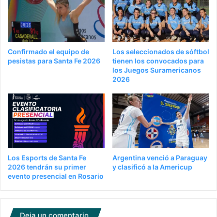
Confirmado el equipo de
Los seleccionados de sóftbol
pesistas para Santa Fe 2026
tienen los convocados para
los Juegos Suramericanos
2026
Los Esports de Santa Fe
Argentina venció a Paraguay
2026 tendrán su primer
y clasificó a la Americup
evento presencial en Rosario
Deja un comentario