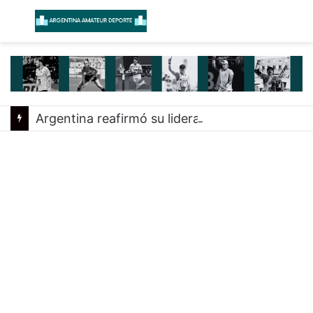
Menú
B
Argentina reafirmó su liderazgo y venció a Uruguay en el Sudamericano