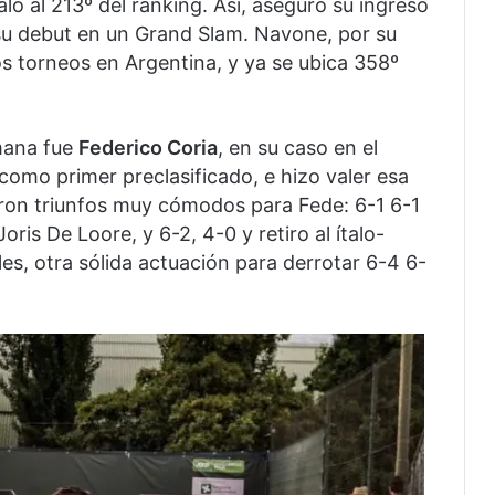
ló al 213º del ranking. Así, aseguró su ingreso
 su debut en un Grand Slam. Navone, por su
s torneos en Argentina, y ya se ubica 358º
mana fue
Federico Coria
, en su caso en el
 como primer preclasificado, e hizo valer esa
eron triunfos muy cómodos para Fede: 6-1 6-1
Joris De Loore, y 6-2, 4-0 y retiro al ítalo-
es, otra sólida actuación para derrotar 6-4 6-