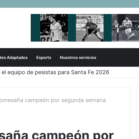
tes Adaptados
Esports
Nuestros servicios
OVER TAMBIÉN EN CÓRDOBA!
Comesaña campeón por segunda semana
saña campeón por