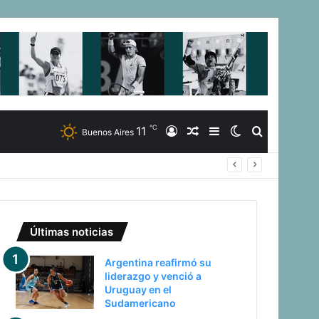
℃
11
Iniciar
Artículo
Barra
Switch
Buscar
Buenos Aires
Sesión
Aleatorio
Lateral
skin
Últimas noticias
Argentina reafirmó su
liderazgo y venció a
Uruguay en el
Sudamericano