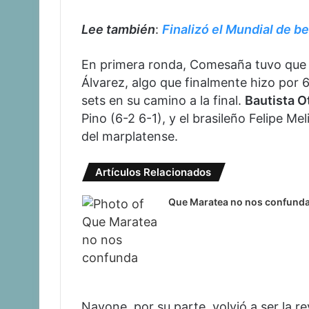
L
ee también
:
Finalizó el Mundial de b
En primera ronda, Comesaña tuvo que b
Álvarez, algo que finalmente hizo por 6-
sets en su camino a la final.
Bautista O
Pino (6-2 6-1), y el brasileño Felipe Me
del marplatense.
Artículos Relacionados
Que Maratea no nos confund
Navone, por su parte, volvió a ser la re