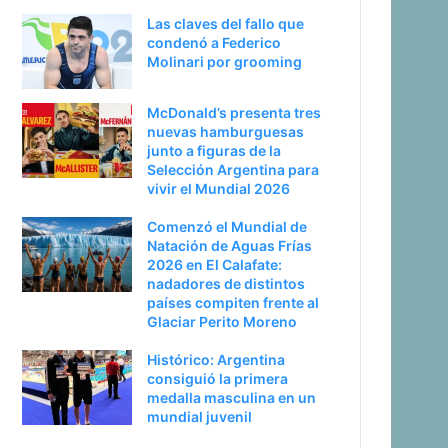
Las claves del fallo que
condenó a Federico
Molinari por grooming
McDonald’s presenta tres
nuevas hamburguesas
junto a figuras de la
Selección Argentina para
vivir el Mundial 2026
Comenzó el Mundial de
Natación de Aguas Frías
2026 en El Calafate:
nadadores de distintos
países compiten frente al
Glaciar Perito Moreno
Histórico: Argentina
consiguió la primera
medalla masculina en un
mundial juvenil