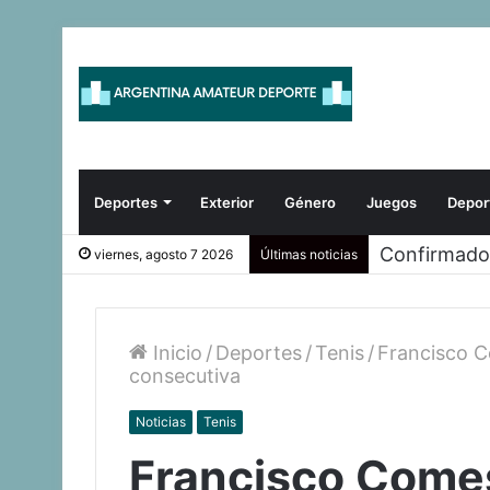
Deportes
Exterior
Género
Juegos
Depor
¡LA CROSS
viernes, agosto 7 2026
Últimas noticias
Inicio
/
Deportes
/
Tenis
/
Francisco 
consecutiva
Noticias
Tenis
Francisco Come