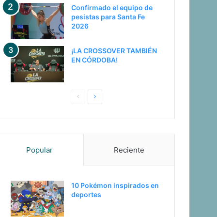
Confirmado el equipo de
pesistas para Santa Fe
2026
¡LA CROSSOVER TAMBIÉN
EN CÓRDOBA!
Pagina
Siguiente
anterior
página
Popular
Reciente
10 Pokémon inspirados en
deportes