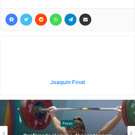
Facebook
Twitter
Reddit
WhatsApp
Telegram
Compartir vía correo electrónico
Joaquín Finat
Sóftbol
Los seleccionados de sóftbol tie