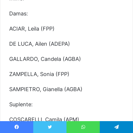
Damas:
ACIAR, Leila (FPP)
DE LUCA, Ailen (ADEPA)
GALLARDO, Candela (AGBA)
ZAMPELLA, Sonia (FPP)
SAMPIETRO, Gianella (AGBA)
Suplente:
COSCARELLI, Camila (APM)
Facebook
Twitter
WhatsApp
Telegram