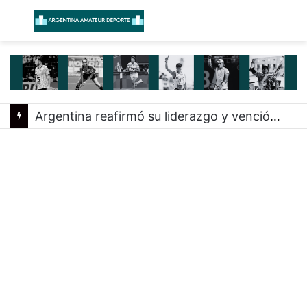
Menú
B
Argentina reafirmó su liderazgo y venció a Uruguay en el Sudamericano