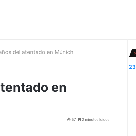
años del atentado en Múnich
23
atentado en
57
2 minutos leídos