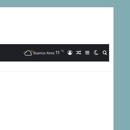
℃
11
Iniciar
Artículo
Barra
Switch
Buscar
Buenos Aires
Sesión
Aleatorio
Lateral
skin