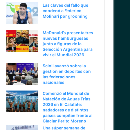
Las claves del fallo que
condenó a Federico
Molinari por grooming
McDonald’s presenta tres
nuevas hamburguesas
junto a figuras de la
Selección Argentina para
vivir el Mundial 2026
Scioli avanzó sobre la
gestión en deportes con
las federaciones
nacionales
Comenzó el Mundial de
Natación de Aguas Frías
2026 en El Calafate:
nadadores de distintos
países compiten frente al
Glaciar Perito Moreno
Una súper semana de