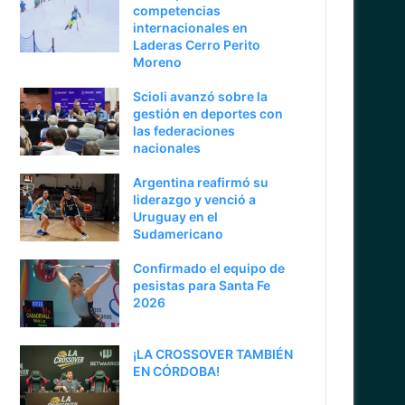
competencias
internacionales en
Laderas Cerro Perito
Moreno
Scioli avanzó sobre la
gestión en deportes con
las federaciones
nacionales
Argentina reafirmó su
liderazgo y venció a
Uruguay en el
Sudamericano
Confirmado el equipo de
pesistas para Santa Fe
2026
¡LA CROSSOVER TAMBIÉN
EN CÓRDOBA!