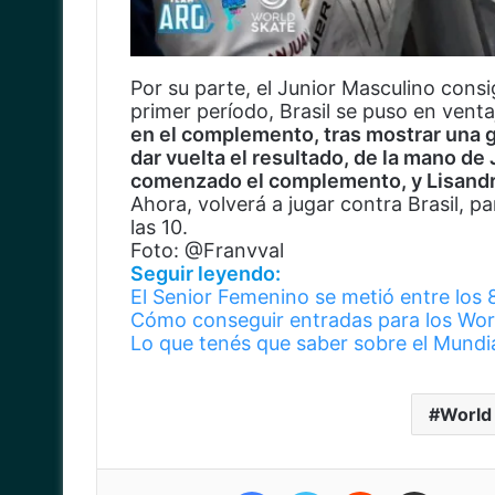
Por su parte, el Junior Masculino consi
primer período, Brasil se puso en venta
en el complemento, tras mostrar una g
dar vuelta el resultado, de la mano de
comenzado el complemento, y Lisandro
Ahora, volverá a jugar contra Brasil, p
las 10.
Foto: @Franvval
Seguir leyendo:
El Senior Femenino se metió entre los 
Cómo conseguir entradas para los Wo
Lo que tenés que saber sobre el Mundi
World
Facebook
Twitter
Reddit
Compartir vía corr