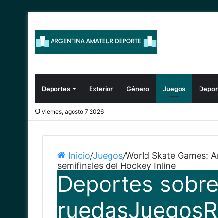
Deportes
Exterior
Género
Juegos
Depor
viernes, agosto 7 2026
Inicio
/
Juegos
/
World Skate Games: Arg
semifinales del Hockey Inline
Deportes sobr
ruedas
Juegos
R