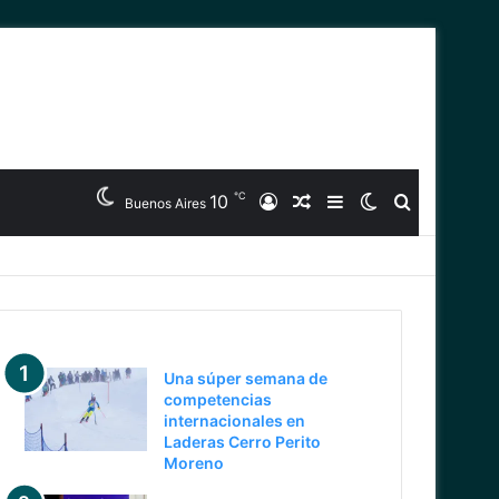
℃
10
Iniciar
Artículo
Barra
Switch
Buscar
Buenos Aires
Sesión
Aleatorio
Lateral
skin
Últimas noticias
Una súper semana de
competencias
internacionales en
Laderas Cerro Perito
Moreno