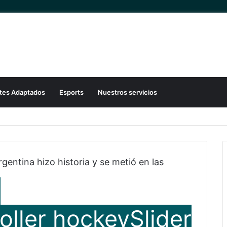
tes Adaptados
Esports
Nuestros servicios
entina hizo historia y se metió en las
e
oller hockey
Slider