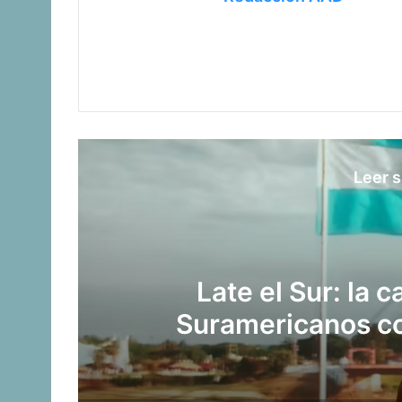
Leer s
¡Ellos son! Los bo
pelearán en los 