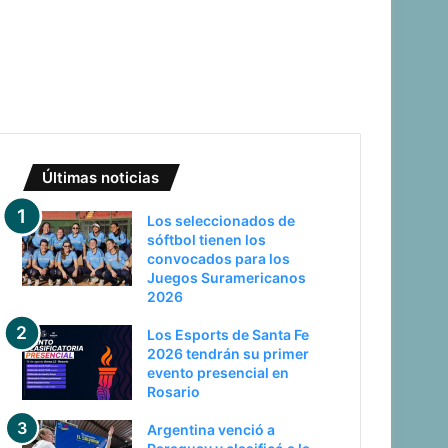
Últimas noticias
Los seleccionados de
sóftbol tienen los
convocados para los
Juegos Suramericanos
2026
Los Esports de Santa Fe
2026 tendrán su primer
evento presencial en
Rosario
Argentina venció a