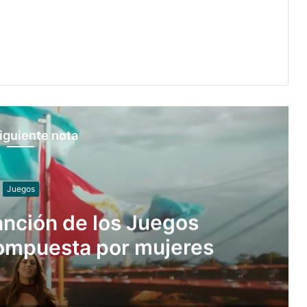
iguiente nota
Slider
xeadores argentinos que
Juegos Suramericanos