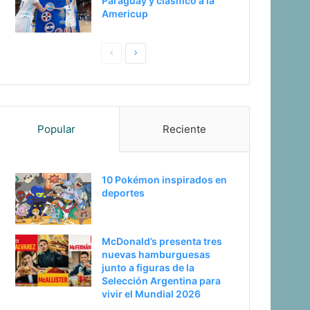
Paraguay y clasificó a la
Americup
Pagina
Siguiente
anterior
página
Popular
Reciente
10 Pokémon inspirados en
deportes
McDonald’s presenta tres
nuevas hamburguesas
junto a figuras de la
Selección Argentina para
vivir el Mundial 2026