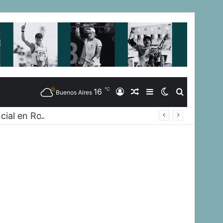
℃
16
Iniciar
Artículo
Barra
Switch
Buscar
Buenos Aires
cial en Rosario
Sesión
Aleatorio
Lateral
skin