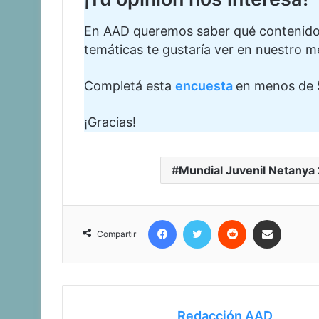
En AAD queremos saber qué contenidos 
temáticas te gustaría ver en nuestro m
Completá esta
encuesta
en menos de 
¡Gracias!
Mundial Juvenil Netanya
Facebook
Twitter
Reddit
Compartir vía corr
Compartir
Redacción AAD