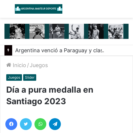
Menú
B
Argentina venció a Paraguay y clasificó a la Americup
Inicio
/
Juegos
Juegos
Slider
Día a pura medalla en
Santiago 2023
Facebook
Twitter
WhatsApp
Telegram