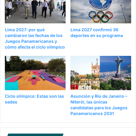
Lima 2027: por qué
Lima 2027 confirmó 36
cambiaron las fechas de los
deportes en su programa
Juegos Panamericanos y
cómo afecta el ciclo olímpico
Ciclo olímpico: Estas son las
Asunción y Río de Janeiro –
sedes
Niterói, las únicas
candidatas para los Juegos
Panamericanos 2031