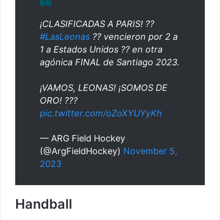
¡CLASIFICADAS A PARIS! ??
#LasLeonas
?? vencieron por 2 a
1 a Estados Unidos ?? en otra
agónica FINAL de Santiago 2023.
¡VAMOS, LEONAS! ¡SOMOS DE
ORO! ???
pic.twitter.com/oZoXYUYyKh
— ARG Field Hockey
(@ArgFieldHockey)
November 5,
2023
Handball