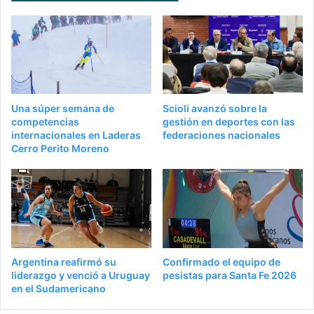
Una súper semana de
Scioli avanzó sobre la
competencias
gestión en deportes con las
internacionales en Laderas
federaciones nacionales
Cerro Perito Moreno
Argentina reafirmó su
Confirmado el equipo de
liderazgo y venció a Uruguay
pesistas para Santa Fe 2026
en el Sudamericano