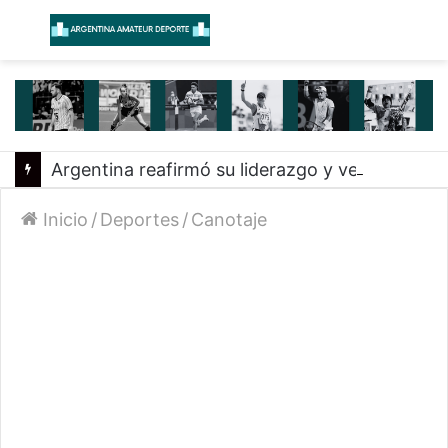
Menú
B
Argentina reafirmó su liderazgo y venció a Uruguay en el Sudamericano
Inicio
/
Deportes
/
Canotaje