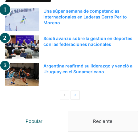
Una súper semana de competencias
internacionales en Laderas Cerro Perito
Moreno
Scioli avanzó sobre la gestión en deportes
con las federaciones nacionales
Argentina reafirmó su liderazgo y venció a
Uruguay en el Sudamericano
P
S
a
i
g
g
Popular
Reciente
i
u
n
i