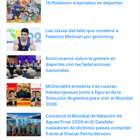
a
e
10 Pokémon inspirados en deportes
a
n
n
t
t
e
Las claves del fallo que condenó a
e
p
Federico Molinari por grooming
r
á
i
g
Scioli avanzó sobre la gestión en
o
i
deportes con las federaciones
nacionales
r
n
a
McDonald’s presenta tres nuevas
hamburguesas junto a figuras de la
Selección Argentina para vivir el Mundial
2026
Comenzó el Mundial de Natación de
Aguas Frías 2026 en El Calafate:
nadadores de distintos países compiten
frente al Glaciar Perito Moreno