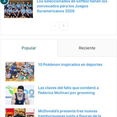
Los seleccionados de sóftbol tienen los
convocados para los Juegos
Suramericanos 2026
P
S
a
i
g
g
Popular
Reciente
i
u
n
i
a
e
10 Pokémon inspirados en deportes
a
n
n
t
t
e
Las claves del fallo que condenó a
e
p
Federico Molinari por grooming
r
á
i
g
McDonald’s presenta tres nuevas
o
i
hamburguesas junto a figuras de la