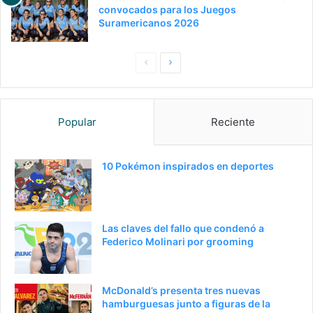
convocados para los Juegos
Suramericanos 2026
P
S
a
i
g
g
Popular
Reciente
i
u
n
i
a
e
10 Pokémon inspirados en deportes
a
n
n
t
t
e
Las claves del fallo que condenó a
e
p
Federico Molinari por grooming
r
á
i
g
McDonald’s presenta tres nuevas
o
i
hamburguesas junto a figuras de la