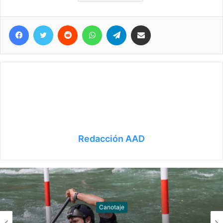
Facebook
Twitter
Reddit
WhatsApp
Telegram
Compartir vía correo electrónico
Redacción AAD
Canotaje