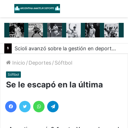
Menú
B
Scioli avanzó sobre la gestión en deportes con las federaciones nacionales
Inicio
/
Deportes
/
Sóftbol
Sóftbol
Se le escapó en la última
Facebook
Twitter
WhatsApp
Telegram