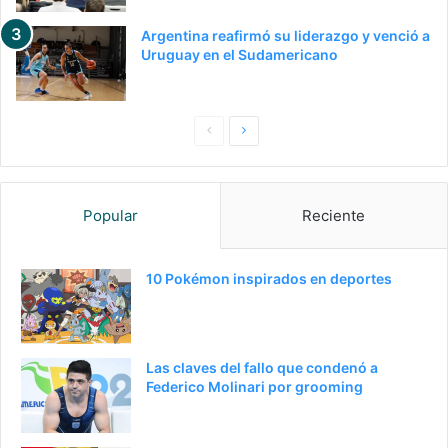
Argentina reafirmó su liderazgo y venció a
Uruguay en el Sudamericano
P
S
a
i
g
g
Popular
Reciente
i
u
n
i
a
e
10 Pokémon inspirados en deportes
a
n
n
t
t
e
Las claves del fallo que condenó a
e
p
Federico Molinari por grooming
r
á
i
g