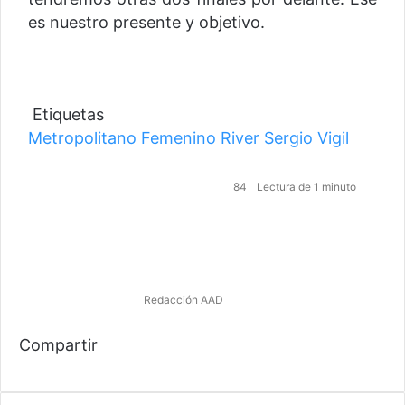
es nuestro presente y objetivo.
Etiquetas
Metropolitano Femenino
River
Sergio Vigil
84
Lectura de 1 minuto
Redacción AAD
F
T
W
T
a
Compartir
w
h
e
c
F
i
T
a
l
R
W
T
C
e
a
t
w
t
e
e
h
e
o
b
c
t
i
s
g
d
a
l
m