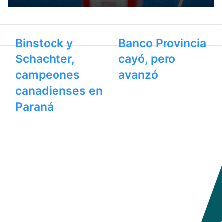
ó
n
i
c
Binstock y
Banco Provincia
o
Schachter,
cayó, pero
campeones
avanzó
canadienses en
Paraná