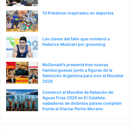
n
t
t
e
10 Pokémon inspirados en deportes
e
p
r
á
i
g
Las claves del fallo que condenó a
o
i
Federico Molinari por grooming
r
n
a
McDonald’s presenta tres nuevas
hamburguesas junto a figuras de la
Selección Argentina para vivir el Mundial
2026
Comenzó el Mundial de Natación de
Aguas Frías 2026 en El Calafate:
nadadores de distintos países compiten
frente al Glaciar Perito Moreno