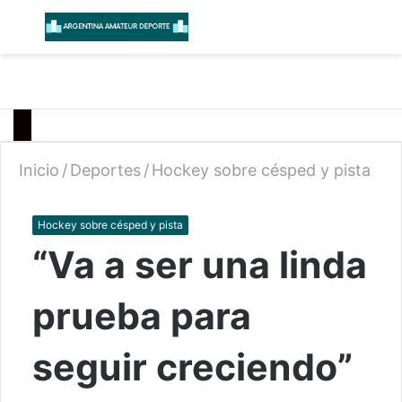
Menú
B
Inicio
/
Deportes
/
Hockey sobre césped y pista
Hockey sobre césped y pista
“Va a ser una linda
prueba para
seguir creciendo”