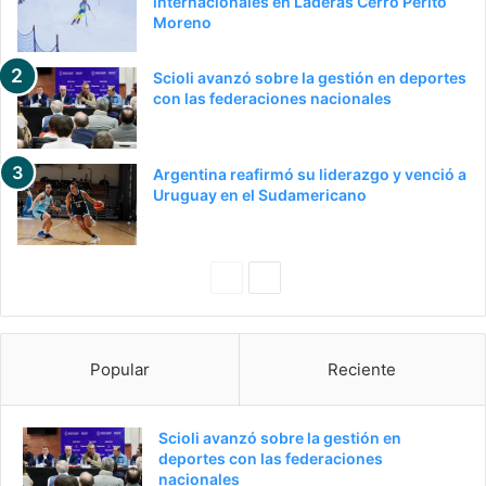
internacionales en Laderas Cerro Perito
Moreno
Scioli avanzó sobre la gestión en deportes
con las federaciones nacionales
Argentina reafirmó su liderazgo y venció a
Uruguay en el Sudamericano
P
S
a
i
g
g
Popular
Reciente
i
u
n
i
a
e
Scioli avanzó sobre la gestión en
deportes con las federaciones
a
n
nacionales