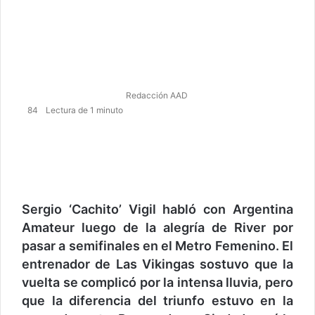
Redacción AAD
84
Lectura de 1 minuto
F
T
W
T
a
w
h
e
c
i
a
l
e
t
t
e
b
t
s
g
Sergio ‘Cachito’ Vigil habló con Argentina
o
e
A
r
o
r
p
a
Amateur luego de la alegría de River por
k
p
m
pasar a semifinales en el Metro Femenino. El
entrenador de Las Vikingas sostuvo que la
vuelta se complicó por la intensa lluvia, pero
que la diferencia del triunfo estuvo en la