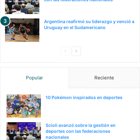
Argentina reafirmó su liderazgo y venció a
Uruguay en el Sudamericano
P
S
a
i
g
g
Popular
Reciente
i
u
n
i
a
e
10 Pokémon inspirados en deportes
a
n
n
t
t
e
Scioli avanzó sobre la gestión en
e
p
deportes con las federaciones
nacionales
r
á