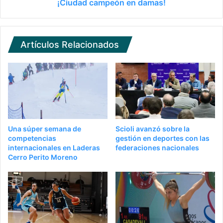
¡Ciudad campeón en damas!
Artículos Relacionados
Una súper semana de
Scioli avanzó sobre la
competencias
gestión en deportes con las
internacionales en Laderas
federaciones nacionales
Cerro Perito Moreno