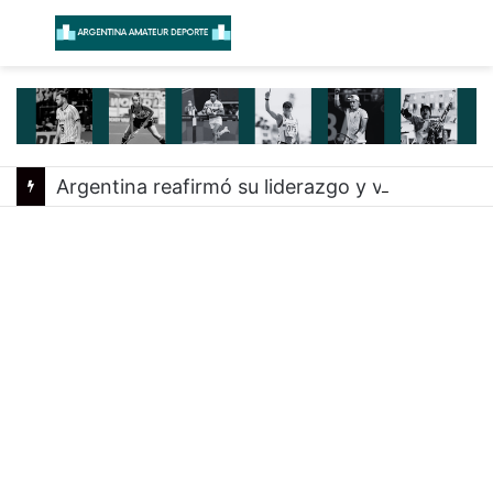
Menú
B
Argentina reafirmó su liderazgo y venció a Uruguay en el Sudamericano