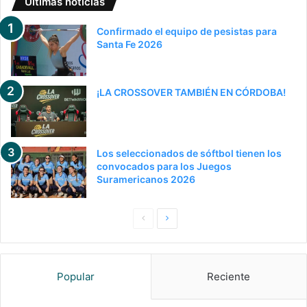
Últimas noticias
Confirmado el equipo de pesistas para
Santa Fe 2026
¡LA CROSSOVER TAMBIÉN EN CÓRDOBA!
Los seleccionados de sóftbol tienen los
convocados para los Juegos
Suramericanos 2026
P
S
a
i
g
g
Popular
Reciente
i
u
n
i