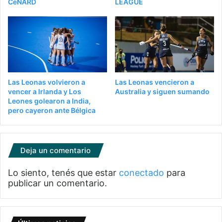
CeNARD
LEAGUE
Las Leonas volvieron a
Las Leonas vencieron a
vencer a Irlanda y Los
Australia y siguen sumando
Leones golearon a India,
pero cayeron ante Bélgica
Deja un comentario
Lo siento, tenés que estar
conectado
para
publicar un comentario.