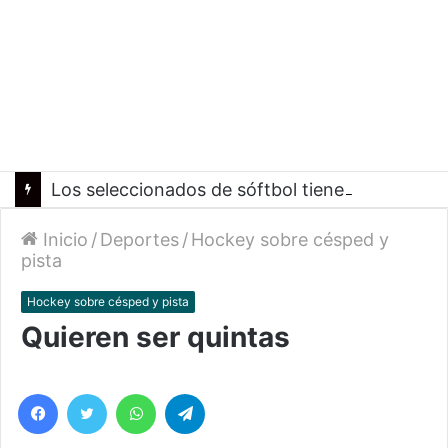
Los seleccionados de sóftbol tienen los convocados para los Juegos Suramericanos 2026
Inicio
/
Deportes
/
Hockey sobre césped y
pista
Hockey sobre césped y pista
Quieren ser quintas
Facebook
Twitter
WhatsApp
Telegram