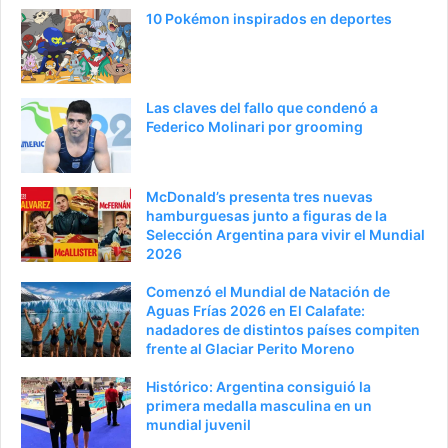
a
e
10 Pokémon inspirados en deportes
a
n
n
t
t
e
Las claves del fallo que condenó a
e
p
Federico Molinari por grooming
r
á
i
g
McDonald’s presenta tres nuevas
o
i
hamburguesas junto a figuras de la
Selección Argentina para vivir el Mundial
r
n
2026
a
Comenzó el Mundial de Natación de
Aguas Frías 2026 en El Calafate:
nadadores de distintos países compiten
frente al Glaciar Perito Moreno
Histórico: Argentina consiguió la
primera medalla masculina en un
mundial juvenil