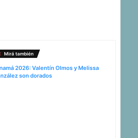
C
Mirá también
e
r
namá 2026: Valentín Olmos y Melissa
r
nzález son dorados
a
r