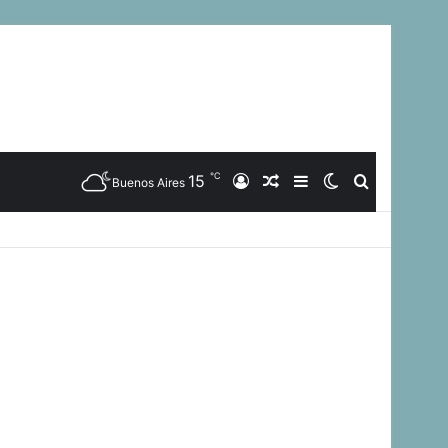
℃
15
Iniciar
Artículo
Barra
Switch
Buscar
Buenos Aires
Sesión
Aleatorio
Lateral
skin