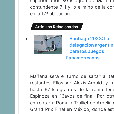
superior a los 80 kilogramos. Martín 
contundente 7-1 y lo eliminó de la co
en la 17ª ubicación.
Artículos Relacionados
Santiago 2023: La
delegación argentin
para los Juegos
Panamericanos
Mañana será el turno de saltar al ta
restantes. Ellos son Alexis Arnoldt y 
hasta 67 kilogramos de la rama fem
Espinoza en 16avos de final. Por otr
enfrentar a Romain Trolliet de Argelia
Grand Prix Final en México, donde est