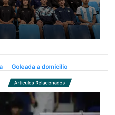
en el Panamericano de Taekwondo
ekwondo argentino”
a
Goleada a domicilio
n tenis
Artículos Relacionados
Panamá 2026: Sol Larraya, Sofía Meabe y un oro clave en tenis para Argentina