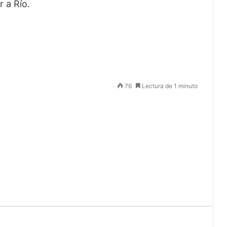
 a Río.
76
Lectura de 1 minuto