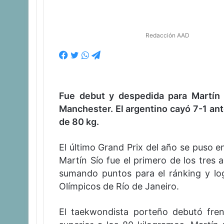
Redacción AAD
F
T
W
T
a
w
h
e
c
i
a
l
e
t
t
e
Fue debut y despedida para Martín 
b
t
s
g
o
e
A
r
Manchester. El argentino cayó 7-1 ante
o
r
p
a
de 80 kg.
k
p
m
El último Grand Prix del año se puso e
Martín Sío fue el primero de los tres
sumando puntos para el ránking y logr
Olímpicos de Río de Janeiro.
El taekwondista porteño debutó fren