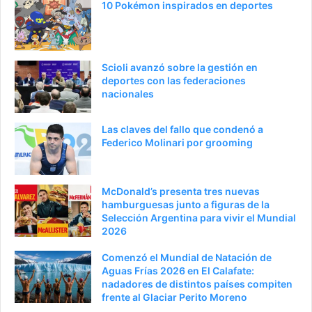
10 Pokémon inspirados en deportes
a
n
n
t
t
e
Scioli avanzó sobre la gestión en
e
p
deportes con las federaciones
nacionales
r
á
i
g
Las claves del fallo que condenó a
o
i
Federico Molinari por grooming
r
n
a
McDonald’s presenta tres nuevas
hamburguesas junto a figuras de la
Selección Argentina para vivir el Mundial
2026
Comenzó el Mundial de Natación de
Aguas Frías 2026 en El Calafate:
nadadores de distintos países compiten
frente al Glaciar Perito Moreno