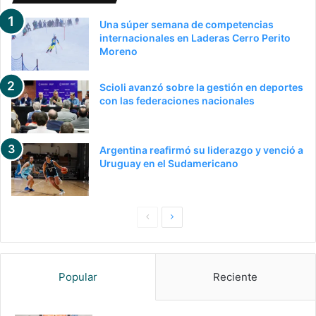
Una súper semana de competencias
internacionales en Laderas Cerro Perito
Moreno
Scioli avanzó sobre la gestión en deportes
con las federaciones nacionales
Argentina reafirmó su liderazgo y venció a
Uruguay en el Sudamericano
P
S
a
i
g
g
Popular
Reciente
i
u
n
i
a
e