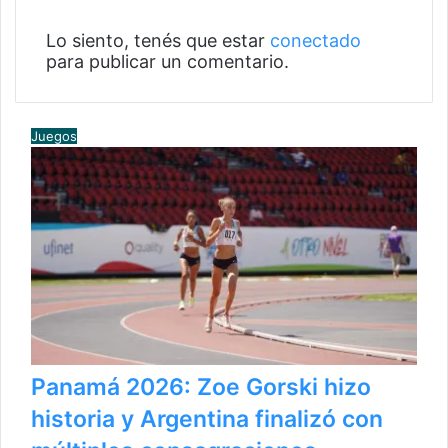
Deja un comentario
Lo siento, tenés que estar
conectado
para publicar un comentario.
Mirá también
C
Juegos
e
r
r
a
r
Panamá 2026: Zoe Gorski hizo
historia y Argentina finalizó con