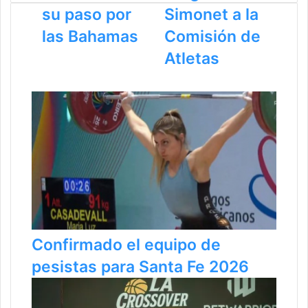
su paso por
Simonet a la
las Bahamas
Comisión de
Atletas
Artículos Relacionados
Confirmado el equipo de
pesistas para Santa Fe 2026