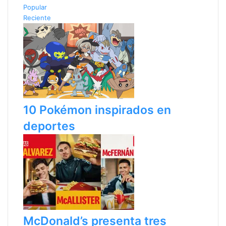
Popular
a
i
Reciente
a
e
n
n
t
t
e
e
r
p
i
á
o
g
r
i
n
10 Pokémon inspirados en
a
deportes
McDonald’s presenta tres