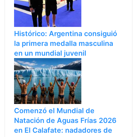
Histórico: Argentina consiguió
la primera medalla masculina
en un mundial juvenil
Comenzó el Mundial de
Natación de Aguas Frías 2026
en El Calafate: nadadores de