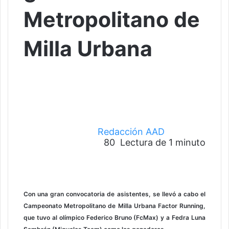
Metropolitano de
Milla Urbana
Redacción AAD
80
Lectura de 1 minuto
F
T
W
T
a
w
h
e
c
i
a
l
e
t
t
e
Con una gran convocatoria de asistentes, se llevó a cabo el
b
t
s
g
o
e
A
r
Campeonato Metropolitano de Milla Urbana Factor Running,
o
r
p
a
que tuvo al olímpico Federico Bruno (FcMax) y a Fedra Luna
k
p
m