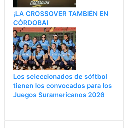
¡LA CROSSOVER TAMBIÉN EN
CÓRDOBA!
Los seleccionados de sóftbol
tienen los convocados para los
Juegos Suramericanos 2026
P
a
S
g
i
i
g
n
u