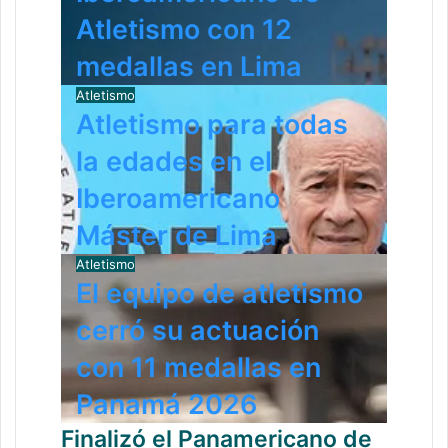
Atletismo con 12
medallas en Lima
Atletismo
Atletismo para todas
la edades en el
Iberoamericano
Máster de Lima
Atletismo
El equipo de atletismo
cerró su actuación
con 11 medallas en
Panamá 2026
Finalizó el Panamericano de