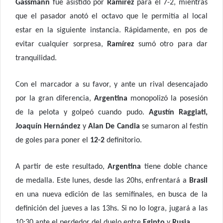
Gassmann
fue asistido por
Ramírez
para el 7-2, mientras
que el pasador anotó el octavo que le permitía al local
estar en la siguiente instancia. Rápidamente, en pos de
evitar cualquier sorpresa,
Ramírez
sumó otro para dar
tranquilidad.
Con el marcador a su favor, y ante un rival desencajado
por la gran diferencia,
Argentina
monopolizó la posesión
de la pelota y golpeó cuando pudo.
Agustín Raggiati,
Joaquín Hernández
y
Alan De Candia
se sumaron al festín
de goles para poner el
12-2
definitorio.
A partir de este resultado,
Argentina
tiene doble chance
de medalla. Este lunes, desde las 20hs, enfrentará a
Brasil
en una nueva edición de las semifinales, en busca de la
definición del jueves a las 13hs. Si no lo logra, jugará a las
10:30 ante el perdedor del duelo entre
Egipto
y
Rusia.