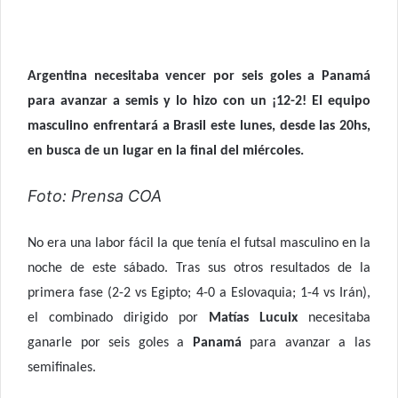
a
w
h
e
c
i
a
l
e
t
t
e
b
t
s
g
Argentina necesitaba vencer por seis goles a Panamá
o
e
A
r
o
r
p
a
para avanzar a semis y lo hizo con un ¡12-2! El equipo
k
p
m
masculino enfrentará a Brasil este lunes, desde las 20hs,
en busca de un lugar en la final del miércoles.
Foto: Prensa COA
No era una labor fácil la que tenía el futsal masculino en la
noche de este sábado. Tras sus otros resultados de la
primera fase (2-2 vs Egipto; 4-0 a Eslovaquia; 1-4 vs Irán),
el combinado dirigido por
Matías Lucuix
necesitaba
ganarle por seis goles a
Panamá
para avanzar a las
semifinales.