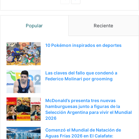
a
i
g
g
Popular
Reciente
i
u
n
i
a
e
10 Pokémon inspirados en deportes
a
n
n
t
t
e
Las claves del fallo que condenó a
e
p
Federico Molinari por grooming
r
á
i
g
McDonald’s presenta tres nuevas
o
i
hamburguesas junto a figuras de la
Selección Argentina para vivir el Mundial
r
n
2026
a
Comenzó el Mundial de Natación de
Aguas Frías 2026 en El Calafate: