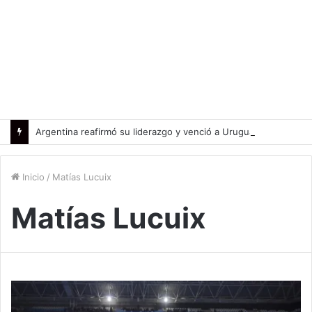
Argentina reafirmó su liderazgo y venció a Uruguay en el Sudamericano
Inicio
/
Matías Lucuix
Matías Lucuix