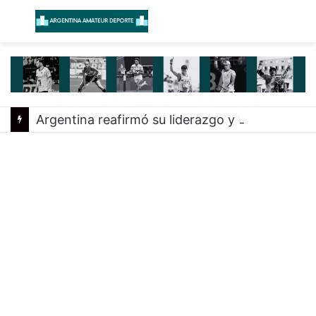
Menú
B
Argentina reafirmó su liderazgo y venció a Uruguay en el Sudamericano