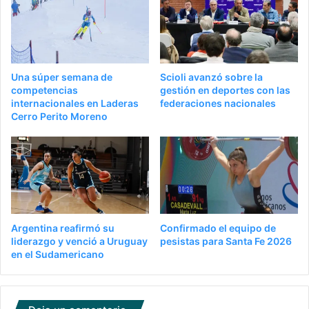
Una súper semana de
Scioli avanzó sobre la
competencias
gestión en deportes con las
internacionales en Laderas
federaciones nacionales
Cerro Perito Moreno
Argentina reafirmó su
Confirmado el equipo de
liderazgo y venció a Uruguay
pesistas para Santa Fe 2026
en el Sudamericano