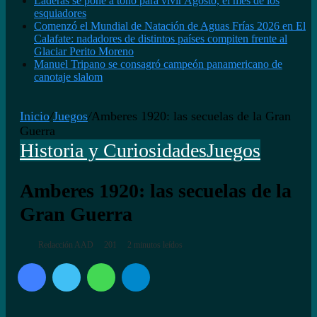
Laderas se pone a tono para vivir Agosto, el mes de los
esquiadores
Comenzó el Mundial de Natación de Aguas Frías 2026 en El
Calafate: nadadores de distintos países compiten frente al
Glaciar Perito Moreno
Manuel Tripano se consagró campeón panamericano de
canotaje slalom
Inicio
/
Juegos
/
Amberes 1920: las secuelas de la Gran
Guerra
Historia y Curiosidades
Juegos
Amberes 1920: las secuelas de la
Gran Guerra
Redacción AAD
201
2 minutos leídos
Facebook
Twitter
WhatsApp
Telegram