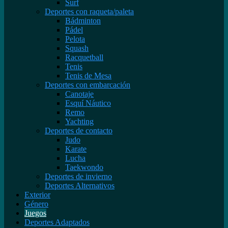
Surf
Deportes con raqueta/paleta
Bádminton
Pádel
Pelota
Squash
Racquetball
Tenis
Tenis de Mesa
Deportes con embarcación
Canotaje
Esquí Náutico
Remo
Yachting
Deportes de contacto
Judo
Karate
Lucha
Taekwondo
Deportes de invierno
Deportes Alternativos
Exterior
Género
Juegos
Deportes Adaptados