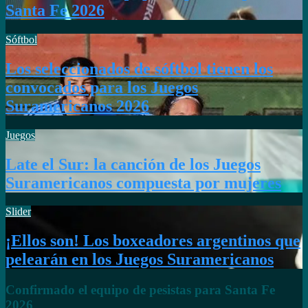
Santa Fe 2026
Sóftbol
Los seleccionados de sóftbol tienen los
convocados para los Juegos
Suramericanos 2026
Juegos
Late el Sur: la canción de los Juegos
Suramericanos compuesta por mujeres
Slider
¡Ellos son! Los boxeadores argentinos que
pelearán en los Juegos Suramericanos
Confirmado el equipo de pesistas para Santa Fe
2026