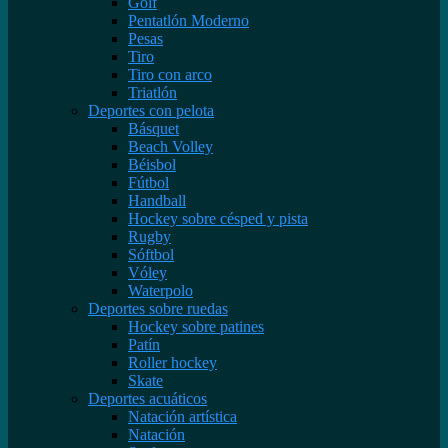
Golf
Pentatlón Moderno
Pesas
Tiro
Tiro con arco
Triatlón
Deportes con pelota
Básquet
Beach Volley
Béisbol
Fútbol
Handball
Hockey sobre césped y pista
Rugby
Sóftbol
Vóley
Waterpolo
Deportes sobre ruedas
Hockey sobre patines
Patín
Roller hockey
Skate
Deportes acuáticos
Natación artística
Natación