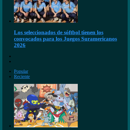
Los seleccionados de sóftbol tienen los
convocados para los Juegos Suramericanos
2026
Pagina
anterior
Siguiente
página
Popular
Reciente