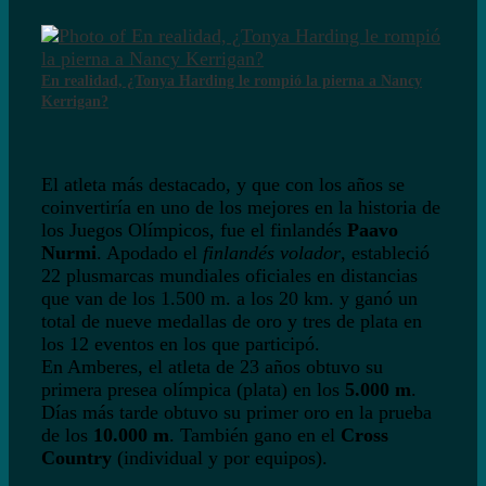
En realidad, ¿Tonya Harding le rompió la pierna a Nancy
Kerrigan?
El atleta más destacado, y que con los años se
coinvertiría en uno de los mejores en la historia de
los Juegos Olímpicos, fue el finlandés
Paavo
Nurmi
. Apodado el
finlandés volador
, estableció
22 plusmarcas mundiales oficiales en distancias
que van de los 1.500 m. a los 20 km. y ganó un
total de nueve medallas de oro y tres de plata en
los 12 eventos en los que participó.
En Amberes, el atleta de 23 años obtuvo su
primera presea olímpica (plata) en los
5.000 m
.
Días más tarde obtuvo su primer oro en la prueba
de los
10.000 m
. También gano en el
Cross
Country
(individual y por equipos).