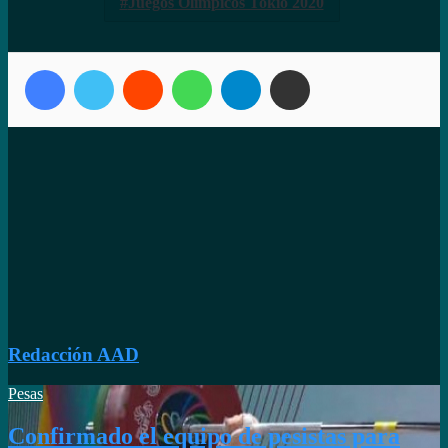
Juegos Olímpicos Tokio 2020
Facebook
Twitter
Reddit
WhatsApp
Telegram
Compartir vía correo electrónico
Redacción AAD
Pesas
Confirmado el equipo de pesistas para