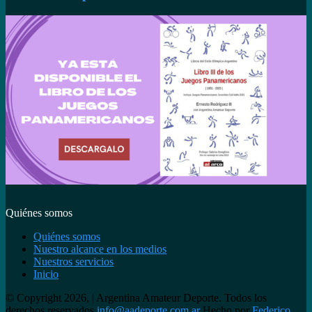
Quiénes somos
Quiénes somos
Nuestro alcance en los medios
Nuestros servicios
Inicio
© Copyright 2026, | Argentina Amateur Deporte. Todos los
derechos reservados
info@aadeporte.com.ar
Hecho por
Federico