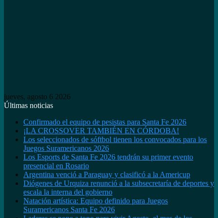
jueves, agosto 6 2026
Últimas noticias
Confirmado el equipo de pesistas para Santa Fe 2026
¡LA CROSSOVER TAMBIÉN EN CÓRDOBA!
Los seleccionados de sóftbol tienen los convocados para los
Juegos Suramericanos 2026
Los Esports de Santa Fe 2026 tendrán su primer evento
presencial en Rosario
Argentina venció a Paraguay y clasificó a la Americup
Diógenes de Urquiza renunció a la subsecretaría de deportes y
escala la interna del gobierno
Natación artística: Equipo definido para Juegos
Suramericanos Santa Fe 2026