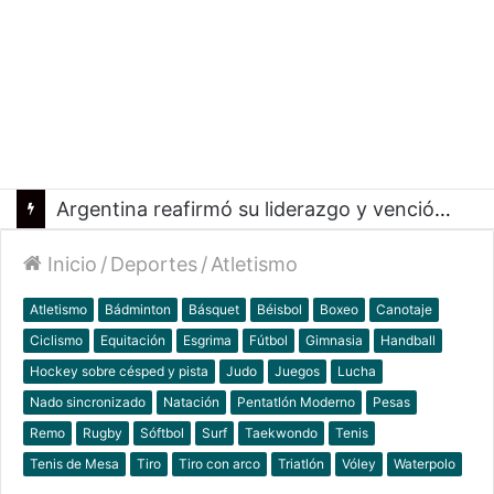
Argentina reafirmó su liderazgo y venció a Uruguay en el Sudamericano
Inicio
/
Deportes
/
Atletismo
Atletismo
Bádminton
Básquet
Béisbol
Boxeo
Canotaje
Ciclismo
Equitación
Esgrima
Fútbol
Gimnasia
Handball
Hockey sobre césped y pista
Judo
Juegos
Lucha
Nado sincronizado
Natación
Pentatlón Moderno
Pesas
Remo
Rugby
Sóftbol
Surf
Taekwondo
Tenis
Tenis de Mesa
Tiro
Tiro con arco
Triatlón
Vóley
Waterpolo