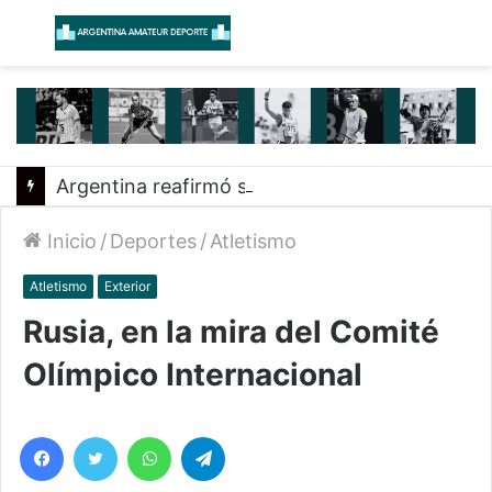
Menú
B
Argentina reafirmó su liderazgo y venció a Uruguay en el Sudamericano
Inicio
/
Deportes
/
Atletismo
Atletismo
Exterior
Rusia, en la mira del Comité
Olímpico Internacional
Facebook
Twitter
WhatsApp
Telegram