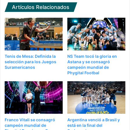
Artículos Relacionados
Tenis de Mesa: Definida la
NS Team tocó la gloria en
selección para los Juegos
Astana y se consagró
Suramericanos
campeón mundial de
Phygital Footbal
Franco Vitali se consagró
Argentina venció a Brasil y
campeón mundial de
está en la final del