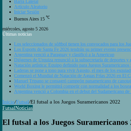
Barra Lateral
Artículo Aleatorio
Iniciar Sesión
℃
Buenos Aires
15
miércoles, agosto 5 2026
Últimas noticias
Los seleccionados de sóftbol tienen los convocados para los J
Los Esports de Santa Fe 2026 tendrán su primer evento presenc
Argentina venció a Paraguay y clasificó a la Americup
Diógenes de Urquiza renunció a la subsecretaría de deportes y e
Natación artística: Equipo definido para Juegos Suramericanos
Laderas se pone a tono para vivir Agosto, el mes de los esquiad
Comenzó el Mundial de Natación de Aguas Frías 2026 en El Cala
Manuel Tripano se consagró campeón panamericano de canotaj
World Boxing le permitirá competir con normalidad a los boxea
Argentina venció a Colombia en el debut del Sudamericano de
Inicio
/
Futsal
/
El futsal a los Juegos Suramericanos 2022
Futsal
Noticias
El futsal a los Juegos Suramericanos