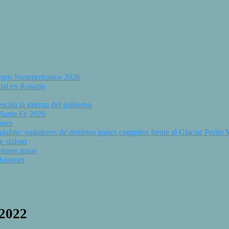
uegos Suramericanos 2026
ial en Rosario
scala la interna del gobierno
 Santa Fe 2026
ores
fate: nadadores de distintos países compiten frente al Glaciar Perito
e slalom
dores rusos
 básquet
 2022