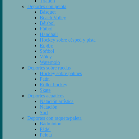
Triatlón
Deportes con pelota
Básquet
Beach Volley
Béisbol
Fútbol
Handball
Hockey sobre césped y pista
Rugby
Sóftbol
Vóley
Waterpolo
Deportes sobre ruedas
Hockey sobre patines
Patín
Roller hockey
Skate
Deportes acuáticos
Natación artística
Natación
Surf
Deportes con raqueta/paleta
Bádminton
Pádel
Pelota