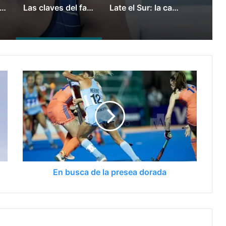
l Tripano se consagró campeón panamericano de canotaje slalom
Las claves del fallo que condenó a Federico Molinari por grooming
Late el Sur: la canción de los Juegos Suramericanos compuesta por mujeres
En busca de la presea dorada