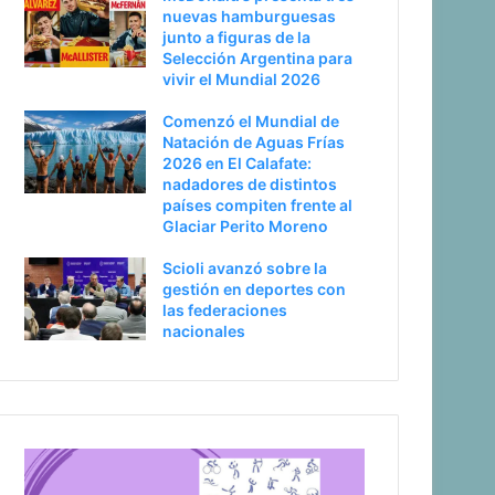
nuevas hamburguesas
junto a figuras de la
Selección Argentina para
vivir el Mundial 2026
Comenzó el Mundial de
Natación de Aguas Frías
2026 en El Calafate:
nadadores de distintos
países compiten frente al
Glaciar Perito Moreno
Scioli avanzó sobre la
gestión en deportes con
las federaciones
nacionales