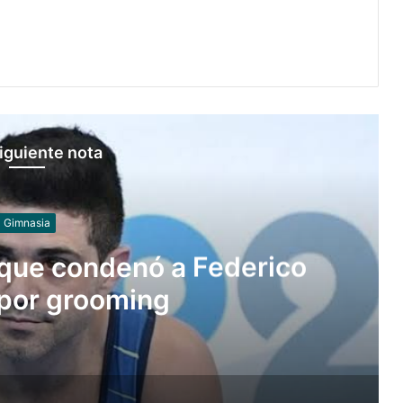
iguiente nota
Juegos
canción de los Juegos
ompuesta por mujeres