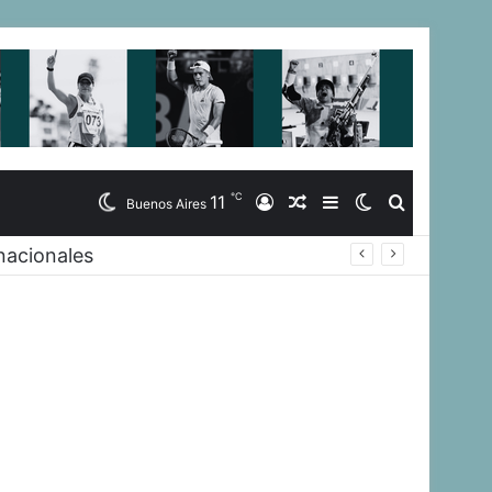
℃
11
Iniciar
Artículo
Barra
Switch
Buscar
Buenos Aires
nacionales
Sesión
Aleatorio
Lateral
skin