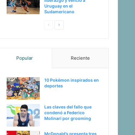
liderazgo y venció a
Uruguay en el
Sudamericano
Pagina
Siguiente
anterior
página
Popular
Reciente
10 Pokémon inspirados en
deportes
Las claves del fallo que
condenó a Federico
Molinari por grooming
McDonald’s presenta tres