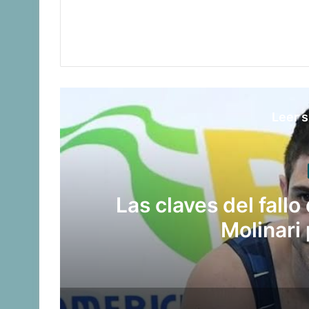
Leer s
o
Late el Sur: la 
Suramericanos c