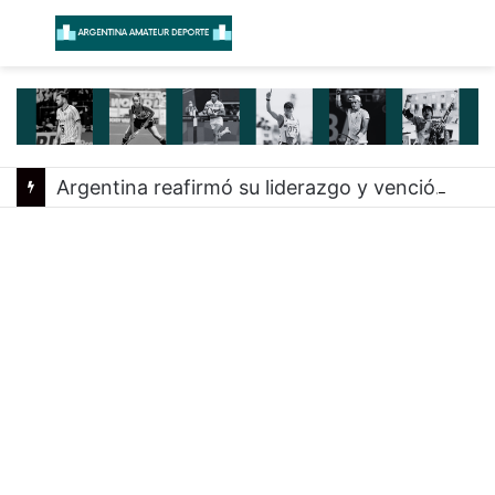
Menú
B
Argentina reafirmó su liderazgo y venció a Uruguay en el Sudamericano