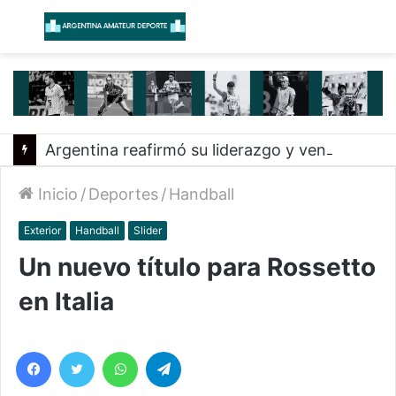
Menú
B
Argentina reafirmó su liderazgo y venció a Uruguay en el Sudamericano
Inicio
/
Deportes
/
Handball
Exterior
Handball
Slider
Un nuevo título para Rossetto
en Italia
Facebook
Twitter
WhatsApp
Telegram