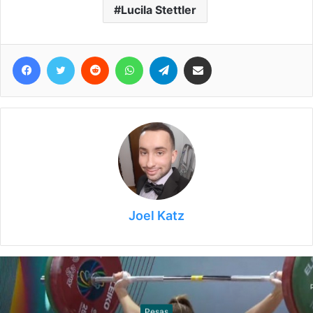
Lucila Stettler
Facebook
Twitter
Reddit
WhatsApp
Telegram
Compartir vía correo electrónico
Joel Katz
Sóftbol