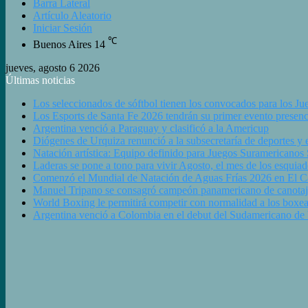
Barra Lateral
Artículo Aleatorio
Iniciar Sesión
℃
Buenos Aires
14
jueves, agosto 6 2026
Últimas noticias
Los seleccionados de sóftbol tienen los convocados para los J
Los Esports de Santa Fe 2026 tendrán su primer evento presenc
Argentina venció a Paraguay y clasificó a la Americup
Diógenes de Urquiza renunció a la subsecretaría de deportes y e
Natación artística: Equipo definido para Juegos Suramericanos
Laderas se pone a tono para vivir Agosto, el mes de los esquiad
Comenzó el Mundial de Natación de Aguas Frías 2026 en El Cala
Manuel Tripano se consagró campeón panamericano de canotaj
World Boxing le permitirá competir con normalidad a los boxea
Argentina venció a Colombia en el debut del Sudamericano de