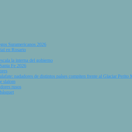
uegos Suramericanos 2026
ial en Rosario
scala la interna del gobierno
 Santa Fe 2026
ores
fate: nadadores de distintos países compiten frente al Glaciar Perito
e slalom
dores rusos
 básquet