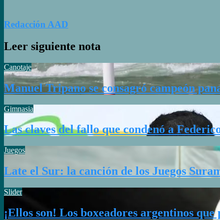
Redacción AAD
Leer siguiente nota
Canotaje
Manuel Tripano se consagró campeón pana
Gimnasia
Las claves del fallo que condenó a Federi
Juegos
Late el Sur: la canción de los Juegos Sur
Slider
¡Ellos son! Los boxeadores argentinos que