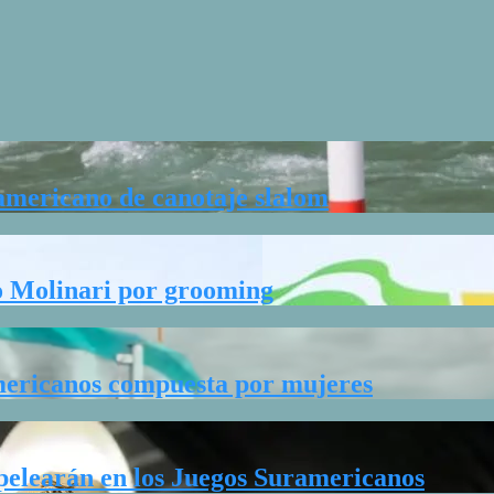
mericano de canotaje slalom
co Molinari por grooming
americanos compuesta por mujeres
 pelearán en los Juegos Suramericanos