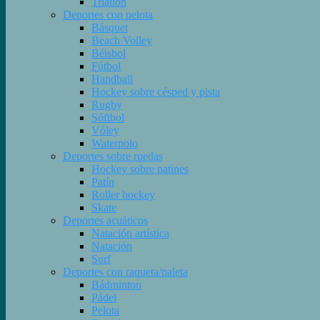
Triatlón
Deportes con pelota
Básquet
Beach Volley
Béisbol
Fútbol
Handball
Hockey sobre césped y pista
Rugby
Sóftbol
Vóley
Waterpolo
Deportes sobre ruedas
Hockey sobre patines
Patín
Roller hockey
Skate
Deportes acuáticos
Natación artística
Natación
Surf
Deportes con raqueta/paleta
Bádminton
Pádel
Pelota