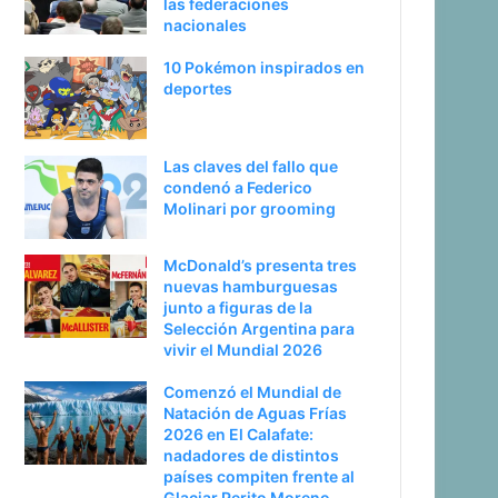
las federaciones
nacionales
10 Pokémon inspirados en
deportes
Las claves del fallo que
condenó a Federico
Molinari por grooming
McDonald’s presenta tres
nuevas hamburguesas
junto a figuras de la
Selección Argentina para
vivir el Mundial 2026
Comenzó el Mundial de
Natación de Aguas Frías
2026 en El Calafate:
nadadores de distintos
países compiten frente al
Glaciar Perito Moreno