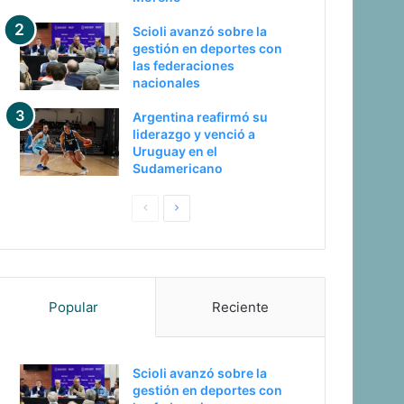
Scioli avanzó sobre la
gestión en deportes con
las federaciones
nacionales
Argentina reafirmó su
liderazgo y venció a
Uruguay en el
Sudamericano
Pagina
Siguiente
anterior
página
Popular
Reciente
Scioli avanzó sobre la
gestión en deportes con