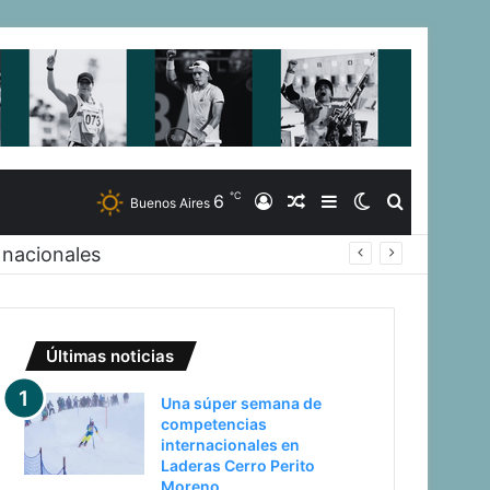
℃
6
Iniciar
Artículo
Barra
Switch
Buscar
Buenos Aires
 nacionales
Sesión
Aleatorio
Lateral
skin
Últimas noticias
Una súper semana de
competencias
internacionales en
Laderas Cerro Perito
Moreno