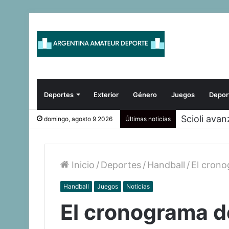
Deportes
Exterior
Género
Juegos
Depor
Scioli ava
domingo, agosto 9 2026
Últimas noticias
Inicio
/
Deportes
/
Handball
/
El crono
Handball
Juegos
Noticias
El cronograma d