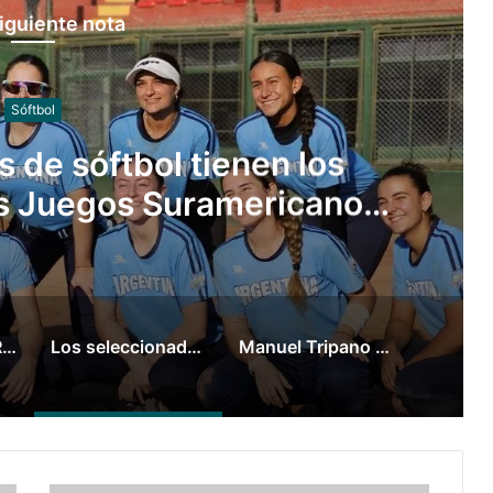
iguiente nota
Canotaje
se consagró campeón
de canotaje slalom
¡LA CROSSOVER TAMBIÉN EN CÓRDOBA!
Los seleccionados de sóftbol tienen los convocados para los Juegos Suramericanos 2026
Manuel Tripano se consagró campeón panamericano de canotaje slalom