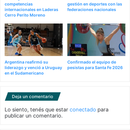
competencias
gestión en deportes con las
internacionales en Laderas
federaciones nacionales
Cerro Perito Moreno
Argentina reafirmó su
Confirmado el equipo de
liderazgo y venció a Uruguay
pesistas para Santa Fe 2026
en el Sudamericano
Deja un comentario
Lo siento, tenés que estar
conectado
para
publicar un comentario.