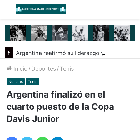
Menú
B
Argentina reafirmó su liderazgo y venció a Uruguay en el Sudamericano
Inicio
/
Deportes
/
Tenis
Noticias
Tenis
Argentina finalizó en el
cuarto puesto de la Copa
Davis Junior
Facebook
Twitter
WhatsApp
Telegram