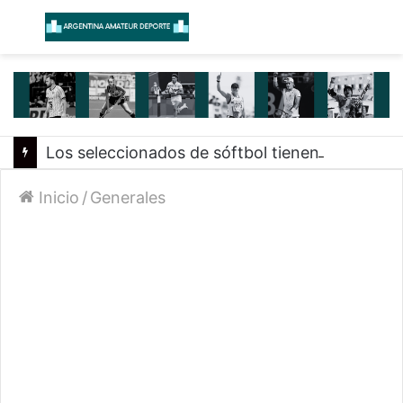
Menú
B
Los seleccionados de sóftbol tienen los convocados para los Juegos Suramericanos 2026
Inicio
/
Generales