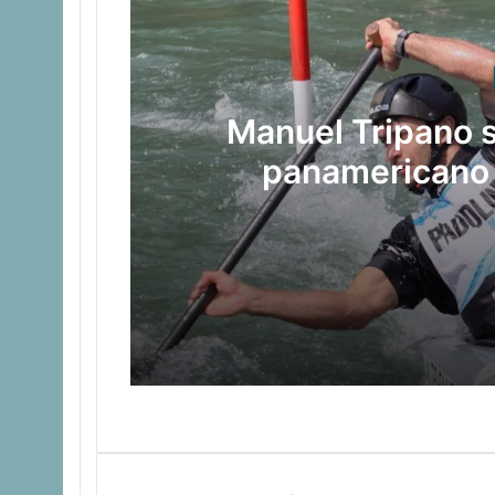
Manuel Tripano 
panamericano 
Manuel Tripano se consagró camp
Las claves del fallo que condenó a