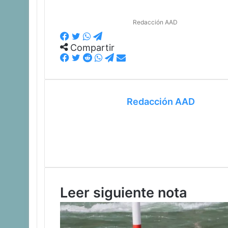
Redacción AAD
Facebook
Twitter
WhatsApp
Telegram
Compartir
Facebook
Twitter
Reddit
WhatsApp
Telegram
Compartir
vía
correo
electrónico
Redacción AAD
Leer siguiente nota