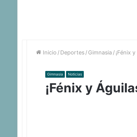
Inicio
/
Deportes
/
Gimnasia
/
¡Fénix 
Gimnasia
Noticias
¡Fénix y Águil