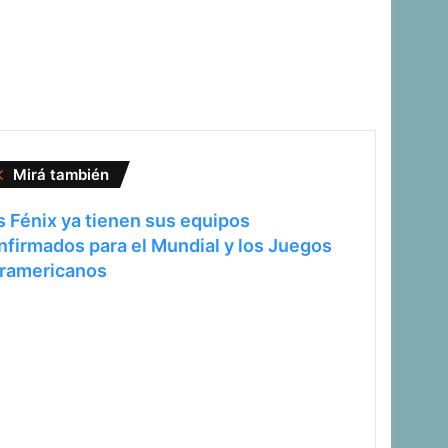
Cerrar
Mirá también
s Fénix ya tienen sus equipos
nfirmados para el Mundial y los Juegos
ramericanos