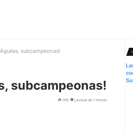
y Águilas, subcampeonas!
La
co
Su
as, subcampeonas!
169
Lectura de 1 minuto