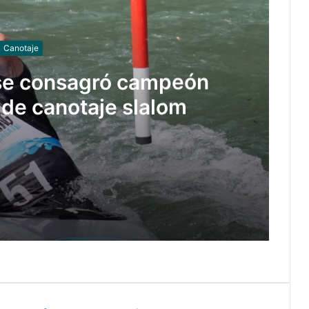
Canotaje
se consagró campeón
de canotaje slalom
eón panamericano de canotaje slalom
 Federico Molinari por grooming