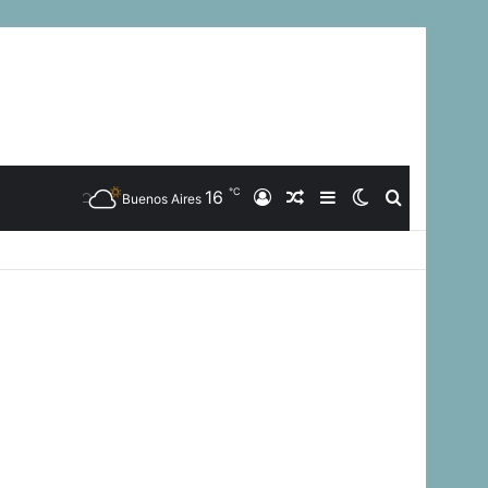
℃
16
Iniciar
Artículo
Barra
Switch
Buscar
Buenos Aires
Sesión
Aleatorio
Lateral
skin