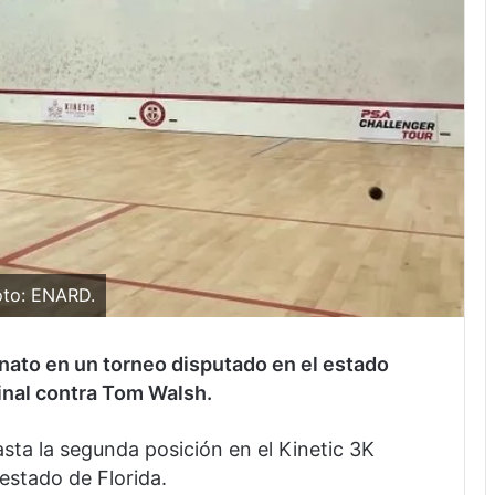
oto: ENARD.
ato en un torneo disputado en el estado
final contra Tom Walsh.
sta la segunda posición en el Kinetic 3K
estado de Florida.