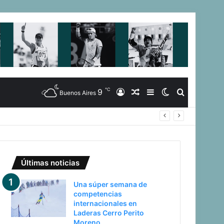
℃
9
Iniciar
Artículo
Barra
Switch
Buscar
Buenos Aires
ericano
Sesión
Aleatorio
Lateral
skin
Últimas noticias
Una súper semana de
competencias
internacionales en
Laderas Cerro Perito
Moreno