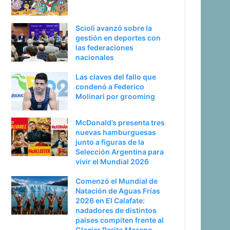
Scioli avanzó sobre la
gestión en deportes con
las federaciones
nacionales
Las claves del fallo que
condenó a Federico
Molinari por grooming
McDonald’s presenta tres
nuevas hamburguesas
junto a figuras de la
Selección Argentina para
vivir el Mundial 2026
Comenzó el Mundial de
Natación de Aguas Frías
2026 en El Calafate:
nadadores de distintos
países compiten frente al
Glaciar Perito Moreno