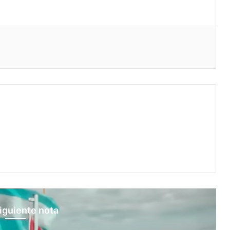
eo electrónico
iguiente nota