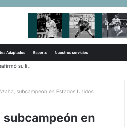
tes Adaptados
Esports
Nuestros servicios
eafirmó su liderazgo y venció a Uruguay en el Sudam
Azaña, subcampeón en Estados Unidos
, subcampeón en