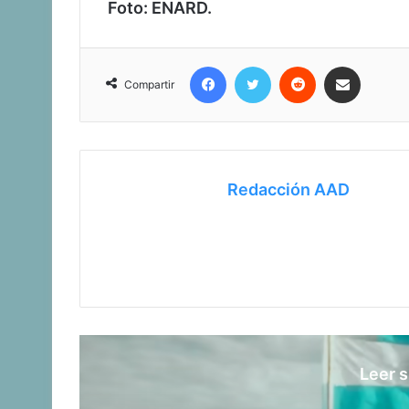
Foto: ENARD.
Facebook
Twitter
Reddit
Compartir vía corr
Compartir
Redacción AAD
Leer s