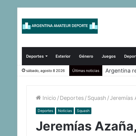
Deportes
Exterior
Género
Juegos
Depor
Argentina r
sábado, agosto 8 2026
Últimas noticias
Inicio
/
Deportes
/
Squash
/
Jeremías 
Deportes
Noticias
Squash
Jeremías Azaña