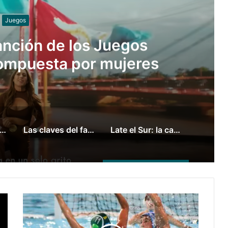
Básquet
SSOVER TAMBIÉN EN CÓRDOBA
l Tripano se consagró campeón panamericano de canotaje slalom
Las claves del fallo que condenó a Federico Molinari por grooming
Late el Sur: la canción de los Juegos Suramericanos compuesta por mujeres