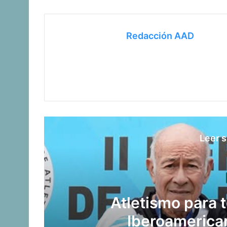
Redacción AAD
Leer s
El equipo de atletis
11 medallas