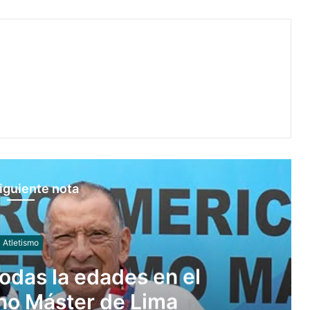
iguiente nota
Atletismo
mo cerró su actuación con
 en Panamá 2026