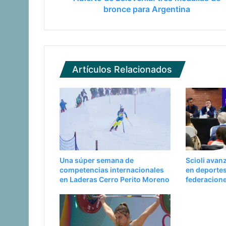
bronce para Argentina
Artículos Relacionados
Una súper semana de
Scioli avan
competencias internacionales
en deportes
en Laderas Cerro Perito Moreno
federacion