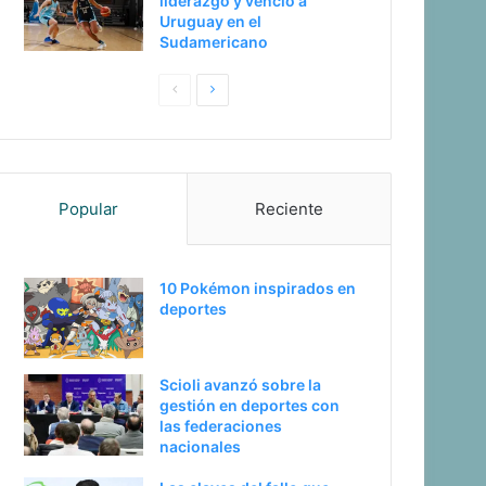
liderazgo y venció a
Uruguay en el
Sudamericano
Pagina
Siguiente
anterior
página
Popular
Reciente
10 Pokémon inspirados en
deportes
Scioli avanzó sobre la
gestión en deportes con
las federaciones
nacionales