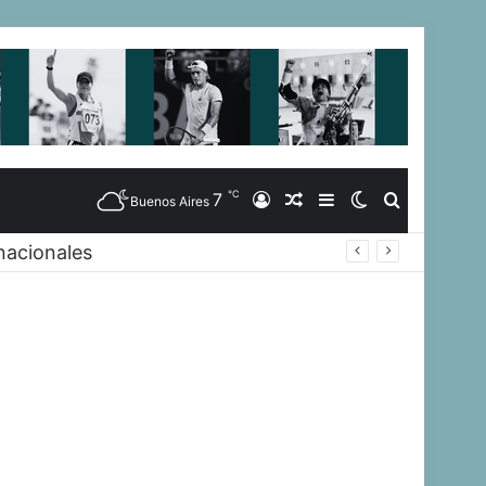
℃
7
Iniciar
Artículo
Barra
Switch
Buscar
Buenos Aires
nacionales
Sesión
Aleatorio
Lateral
skin