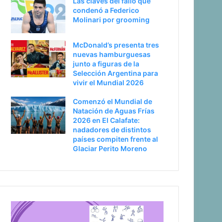
Las claves del fallo que
condenó a Federico
Molinari por grooming
McDonald’s presenta tres
nuevas hamburguesas
junto a figuras de la
Selección Argentina para
vivir el Mundial 2026
Comenzó el Mundial de
Natación de Aguas Frías
2026 en El Calafate:
nadadores de distintos
países compiten frente al
Glaciar Perito Moreno