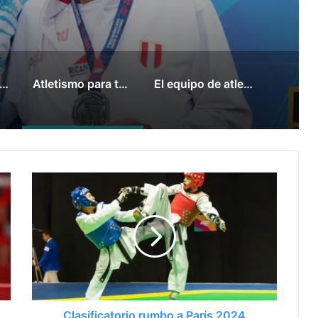
tina cerró el Iberoamericano de Atletismo con 12 medallas en Lima
Atletismo para todas la edades en el Iberoamericano Máster de Lima
El equipo de atletismo cerró su actuación con 11 medallas en Panamá 2026
Clasificatorio rumbo a París 2024