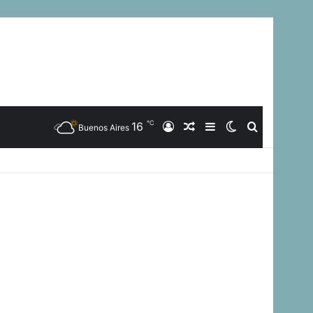
℃
16
Iniciar
Artículo
Barra
Switch
Buscar
Buenos Aires
Sesión
Aleatorio
Lateral
skin