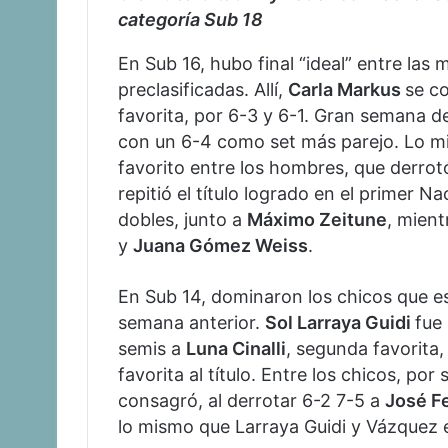
categoría Sub 18
En Sub 16, hubo final “ideal” entre las
preclasificadas. Allí,
Carla Markus
se c
favorita, por 6-3 y 6-1. Gran semana de 
con un 6-4 como set más parejo. Lo m
favorito entre los hombres, que derrotó
repitió el título logrado en el primer 
dobles, junto a
Máximo Zeitune
, mient
y
Juana Gómez Weiss
.
En Sub 14, dominaron los chicos que es
semana anterior.
Sol Larraya Guidi
fue
semis a
Luna Cinalli
, segunda favorita, 
favorita al título. Entre los chicos, por
consagró, al derrotar 6-2 7-5 a
José F
lo mismo que Larraya Guidi y Vázquez 