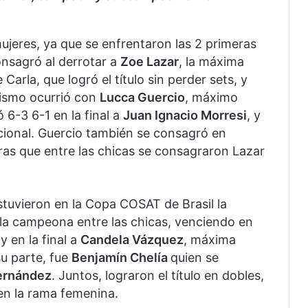
 mujeres, ya que se enfrentaron las 2 primeras
onsagró al derrotar a
Zoe Lazar
, la máxima
Carla, que logró el título sin perder sets, y
ismo ocurrió con
Lucca Guercio
, máximo
 6-3 6-1 en la final a
Juan Ignacio Morresi
, y
Nacional. Guercio también se consagró en
ras que entre las chicas se consagraron Lazar
tuvieron en la Copa COSAT de Brasil la
 la campeona entre las chicas, venciendo en
y en la final a
Candela Vázquez
, máxima
 su parte, fue
Benjamín Chelía
quien se
ernández
. Juntos, lograron el título en dobles,
en la rama femenina.