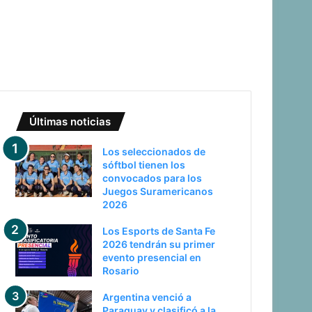
Últimas noticias
Los seleccionados de
sóftbol tienen los
convocados para los
Juegos Suramericanos
2026
Los Esports de Santa Fe
2026 tendrán su primer
evento presencial en
Rosario
Argentina venció a
Paraguay y clasificó a la