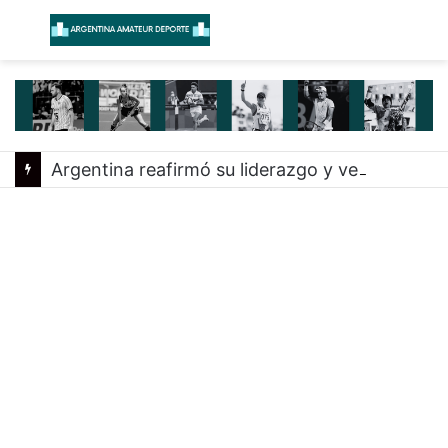
Menú
B
Argentina reafirmó su liderazgo y venció a Uruguay en el Sudamericano