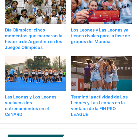
Día Olímpico: cinco
Los Leones y Las Leonas ya
momentos que marcaron la
tienen rivales para la fase de
historia de Argentina en los
grupos del Mundial
Juegos Olímpicos
Las Leonas y Los Leones
Terminó la actividad de Los
vuelven a los
Leones y Las Leonas en la
entrenamientos en el
ventana de la FIH PRO
CeNARD
LEAGUE