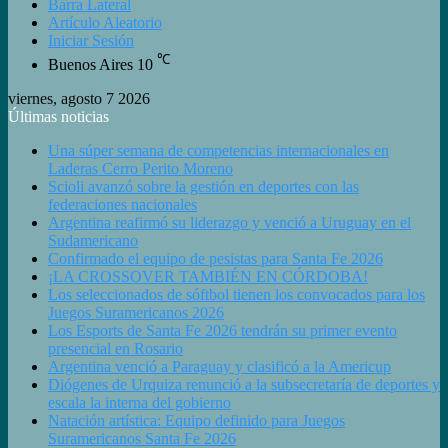
Barra Lateral
Artículo Aleatorio
Iniciar Sesión
℃
Buenos Aires
10
viernes, agosto 7 2026
Últimas noticias
Una súper semana de competencias internacionales en
Laderas Cerro Perito Moreno
Scioli avanzó sobre la gestión en deportes con las
federaciones nacionales
Argentina reafirmó su liderazgo y venció a Uruguay en el
Sudamericano
Confirmado el equipo de pesistas para Santa Fe 2026
¡LA CROSSOVER TAMBIÉN EN CÓRDOBA!
Los seleccionados de sóftbol tienen los convocados para los
Juegos Suramericanos 2026
Los Esports de Santa Fe 2026 tendrán su primer evento
presencial en Rosario
Argentina venció a Paraguay y clasificó a la Americup
Diógenes de Urquiza renunció a la subsecretaría de deportes y
escala la interna del gobierno
Natación artística: Equipo definido para Juegos
Suramericanos Santa Fe 2026