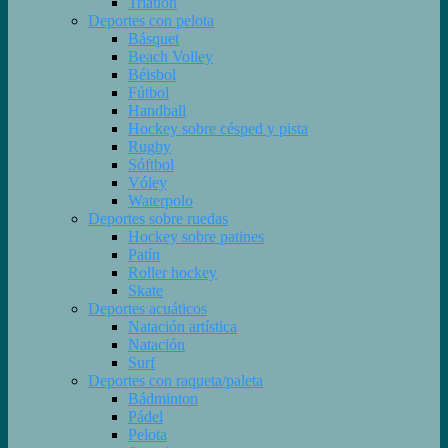
Triatlón
Deportes con pelota
Básquet
Beach Volley
Béisbol
Fútbol
Handball
Hockey sobre césped y pista
Rugby
Sóftbol
Vóley
Waterpolo
Deportes sobre ruedas
Hockey sobre patines
Patín
Roller hockey
Skate
Deportes acuáticos
Natación artística
Natación
Surf
Deportes con raqueta/paleta
Bádminton
Pádel
Pelota