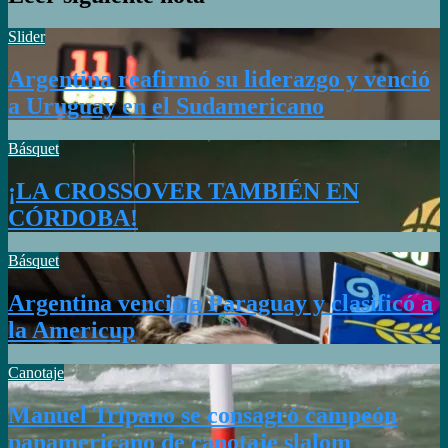
Slider
Argentina reafirmó su liderazgo y venció
a Uruguay en el Sudamericano
Básquet
¡LA CROSSOVER TAMBIÉN EN
CÓRDOBA!
Básquet
Argentina venció a Paraguay y clasificó a
la Americup
Canotaje
Manuel Tripano se consagró campeón
panamericano de canotaje slalom