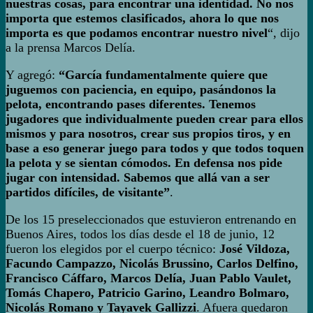
nuestras cosas, para encontrar una identidad. No nos
importa que estemos clasificados, ahora lo que nos
importa es que podamos encontrar nuestro nivel
“, dijo
a la prensa Marcos Delía.
Y agregó:
“García fundamentalmente quiere que
juguemos con paciencia, en equipo, pasándonos la
pelota, encontrando pases diferentes. Tenemos
jugadores que individualmente pueden crear para ellos
mismos y para nosotros, crear sus propios tiros, y en
base a eso generar juego para todos y que todos toquen
la pelota y se sientan cómodos. En defensa nos pide
jugar con intensidad. Sabemos que allá van a ser
partidos difíciles, de visitante”
.
De los 15 preseleccionados que estuvieron entrenando en
Buenos Aires, todos los días desde el 18 de junio, 12
fueron los elegidos por el cuerpo técnico:
José Vildoza,
Facundo Campazzo, Nicolás Brussino, Carlos Delfino,
Francisco Cáffaro, Marcos Delía, Juan Pablo Vaulet,
Tomás Chapero, Patricio Garino, Leandro Bolmaro,
Nicolás Romano y Tayavek Gallizzi
. Afuera quedaron