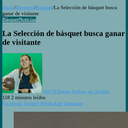
Inicio
/
Deportes
/
Básquet
/
La Selección de básquet busca
ganar de visitante
Básquet
Noticias
La Selección de básquet busca ganar
de visitante
Sol D'Amato
Follow on Twitter
118
2 minutos leídos
Facebook
Twitter
WhatsApp
Telegram