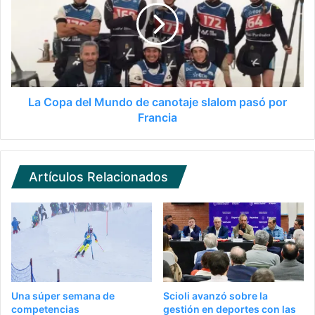
La Copa del Mundo de canotaje slalom pasó por
Francia
Artículos Relacionados
Una súper semana de
Scioli avanzó sobre la
competencias
gestión en deportes con las