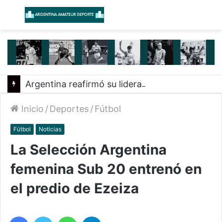
Menú
B
Argentina reafirmó su liderazgo y venció a Uruguay en el Sudamericano
Inicio
/
Deportes
/
Fútbol
Fútbol
Noticias
La Selección Argentina
femenina Sub 20 entrenó en
el predio de Ezeiza
Facebook
Twitter
WhatsApp
Telegram