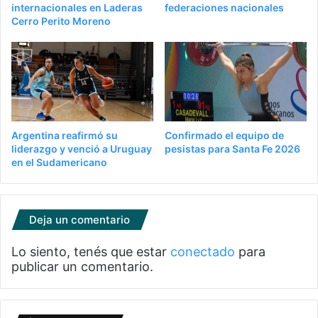
internacionales en Laderas
federaciones nacionales
Cerro Perito Moreno
Argentina reafirmó su
Confirmado el equipo de
liderazgo y venció a Uruguay
pesistas para Santa Fe 2026
en el Sudamericano
Deja un comentario
Lo siento, tenés que estar
conectado
para
publicar un comentario.