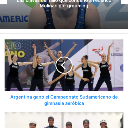
lo que condenó a Federico
Late el Sur: la
i por grooming
Suramericanos 
Argentina ganó el Campeonato Sudamericano de
gimnasia aeróbica