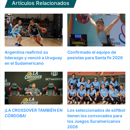
Artículos Relacionados
Argentina reafirmó su
Confirmado el equipo de
liderazgo y venció a Uruguay
pesistas para Santa Fe 2026
en el Sudamericano
¡LA CROSSOVER TAMBIÉN EN
Los seleccionados de sóftbol
CÓRDOBA!
tienen los convocados para
los Juegos Suramericanos
2026