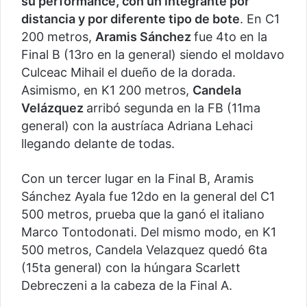
su performance, con un integrante por
distancia y por diferente tipo de bote
. En C1
200 metros,
Aramis Sánchez
fue 4to en la
Final B (13ro en la general) siendo el moldavo
Culceac Mihail el dueño de la dorada.
Asimismo, en K1 200 metros,
Candela
Velázquez
arribó segunda en la FB (11ma
general) con la austríaca Adriana Lehaci
llegando delante de todas.
Con un tercer lugar en la Final B, Aramis
Sánchez Ayala fue 12do en la general del C1
500 metros, prueba que la ganó el italiano
Marco Tontodonati. Del mismo modo, en K1
500 metros, Candela Velazquez quedó 6ta
(15ta general) con la húngara Scarlett
Debreczeni a la cabeza de la Final A.