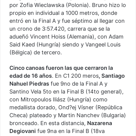
por Zofia Wieclawska (Polonia). Bruno hizo lo
propio en individual a 1000 metros, donde
entró en la Final A y fue séptimo al llegar con
un crono de 3:57.420, carrera que se la
adueñó Vincent Hoiss (Alemania), con Adam
Said Kaed (Hungría) siendo y Vangeel Louis
(Bélgica) de tercero.
Cinco canoas fueron las que cerraron la
edad de 16 años
. En C1 200 meros
, Santiago
Nahuel Piedras
fue 9no de la Final A y
Santino Vela 5to en la Final B (14to general),
con Mitropoulos Iliász (Hungría) como
medallista dorado, Ond?ej Vísner (República
Checa) plateado y Martin Nanchev (Bulgaria)
bronceado. En esta distancia,
Nazarena
Degiovani
fue 9na en la Final B (18va